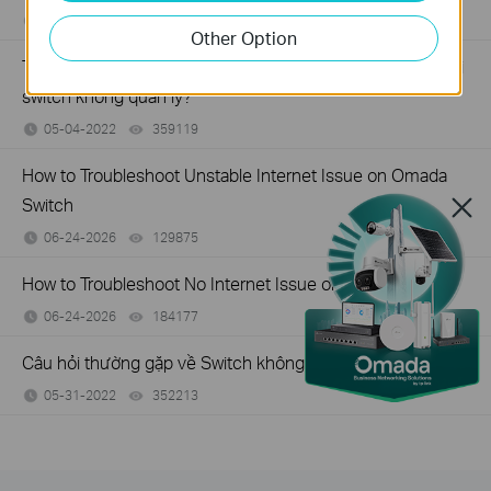
07-16-2026
317015
views
Other Option
Tôi có thể làm gì nếu tốc độ chậm khi PC được kết nối với
switch không quản lý?
05-04-2022
359119
views
How to Troubleshoot Unstable Internet Issue on Omada
Switch
06-24-2026
129875
views
How to Troubleshoot No Internet Issue on Omada Switch
06-24-2026
184177
views
Câu hỏi thường gặp về Switch không được quản lý
05-31-2022
352213
views