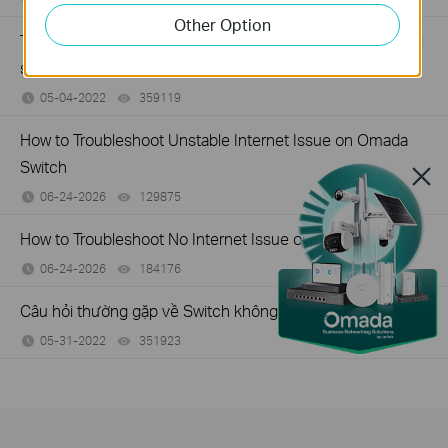
Other Option
Tôi có thể làm gì nếu tốc độ chậm khi PC được kết nối với
switch không quản lý?
05-04-2022
359119
views
How to Troubleshoot Unstable Internet Issue on Omada
Switch
06-24-2026
129875
views
How to Troubleshoot No Internet Issue on Omada Switch
06-24-2026
184176
views
Câu hỏi thường gặp về Switch không được quản lý
05-31-2022
351923
views