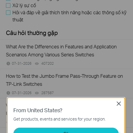
Xử lý sự cố
Hỏi và đáp về giải thích tính năng hoặc các thông số kỹ
thuật
Câu hỏi thường gặp
What Are the Differences in Features and Application
Scenarios Among Various Series Switches
07-31-2026
407202
views
How to Test the Jumbo Frame Pass-Through Feature on
TP-Link Switches
07-31-2026
287587
views
Close
Why Are the Ethernet LED Indicators Off on My TP-Link
From United States?
Unmanaged Switch?
Get products, events and services for your region.
07-17-2026
415708
views