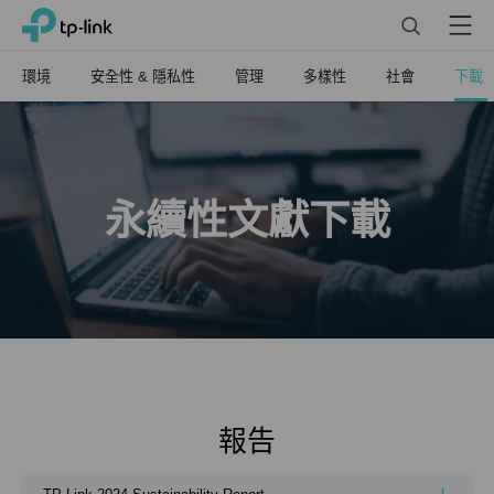
Click
Search
Menu
TP-Link, Reliably Smart
to
skip
環境
安全性 & 隱私性
管理
多樣性
社會
下載
the
navigation
bar
永續性文獻下載
報告