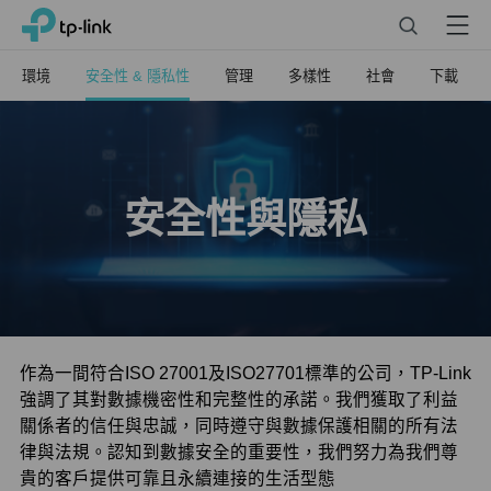
Click
Search
Menu
TP-Link, Reliably Smart
to
skip
環境
安全性 & 隱私性
管理
多樣性
社會
下載
the
navigation
bar
安全性與隱私
作為一間符合ISO 27001及ISO27701標準的公司，TP-Link
強調了其對數據機密性和完整性的承諾。我們獲取了利益
關係者的信任與忠誠，同時遵守與數據保護相關的所有法
律與法規。認知到數據安全的重要性，我們努力為我們尊
貴的客戶提供可靠且永續連接的生活型態