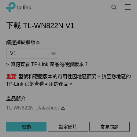
Click
Search
Menu
TP-Link, Reliably Smart
to
skip
the
下載
TL-WN822N
V1
navigation
bar
請選擇硬體版本:
V1
>
如何查看 TP-Link 產品的硬體版本？
重要
: 型號和硬體版本的可用性因地區而異。請至您地區的
TP-Link 官網查看可用的產品。
產品簡介
TL-WN822N_Datasheet
驅動
設定影片
常見問題