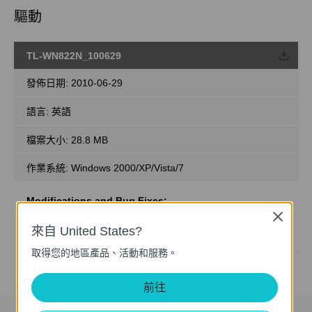
驅動
TL-WN822N_100629
載
發佈日期:
2010-06-29
語言:
英語
檔案大小:
28.8 MB
作業系統: Windows 2000/XP/Vista/7
Modifications and Bug Fixes:
WHQL-Certified
Close
Notes:
來自 United States?
for TL-WN822N v1
取得您的地區產品、活動和服務。
前往