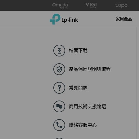
Click
to
TP-Link, Reliably Smart
skip
家用產品
the
navigation
bar
檔案下載
產品保固說明與流程
常見問題
商用技術支援論壇
聯絡客服中心