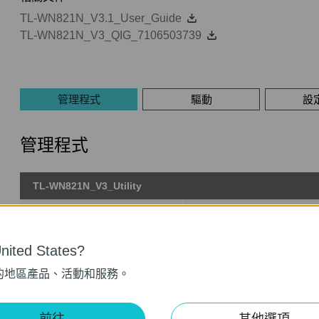
TL-WN821N_V3.1_User_Guide
TL-WN821N_V3_QIG_7106503739
管理程式
驅動
設
管理程式
TL-WN821N_V3_Utility
發佈日期:
2012-01-05
語言:
英語
作業系統: WinXP/Vista/7/8
ited States?
的地區產品、活動和服務。
Notes:
For TL-WN821N V3
前往
其他選項