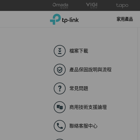
Click
to
TP-Link, Reliably Smart
skip
家用產品
the
navigation
bar
檔案下載
產品保固說明與流程
常見問題
商用技術支援論壇
聯絡客服中心