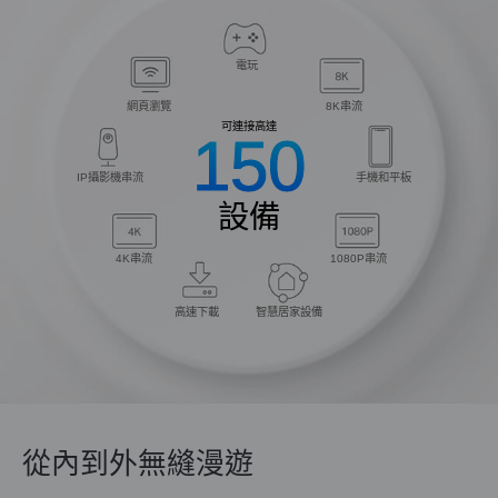
電玩
網頁瀏覽
8K串流
可連接高達
150
IP攝影機串流
手機和平板
設備
4K串流
1080P串流
高速下載
智慧居家設備
從內到外無縫漫遊