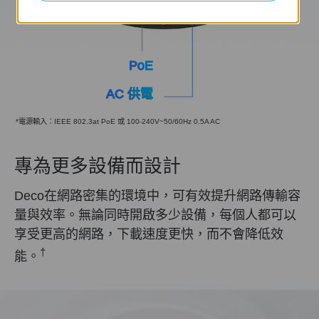
PoE
AC 供電
*電源輸入：IEEE 802.3at PoE 或 100-240V~50/60Hz 0.5A AC
專為更多設備而設計
Deco在網路密集的環境中，可有效提升網路傳輸容
量與效率。無論同時開啟多少設備，每個人都可以
享受更高的網路，下載速度更快，而不會降低效
†
能。