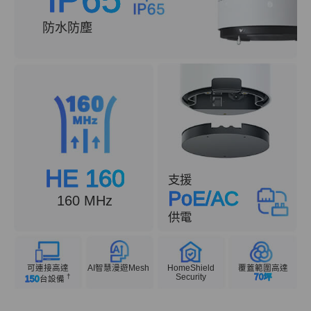
防水防塵
HE 160
支援
PoE/AC
160 MHz
供電
可連接高達
AI智慧漫遊Mesh
HomeShield
覆蓋範圍高達
†
Security
70坪
150
台設備