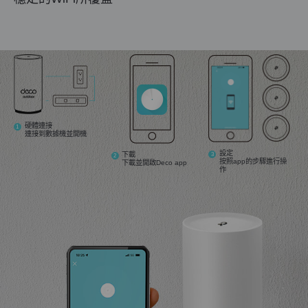
硬體連接
1
連接到數據機並開機
設定
下載
3
2
按照app的步驟進行操
下載並開啟Deco app
作