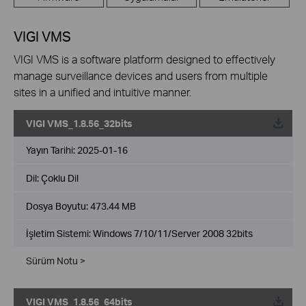
VIGI VMS
VIGI VMS is a software platform designed to effectively
manage surveillance devices and users from multiple
sites in a unified and intuitive manner.
VIGI VMS_1.8.56_32bits
Yayın Tarihi:
2025-01-16
Dil:
Çoklu Dil
Dosya Boyutu:
473.44 MB
İşletim Sistemi: Windows 7/10/11/Server 2008 32bits
Sürüm Notu >
VIGI VMS_1.8.56_64bits