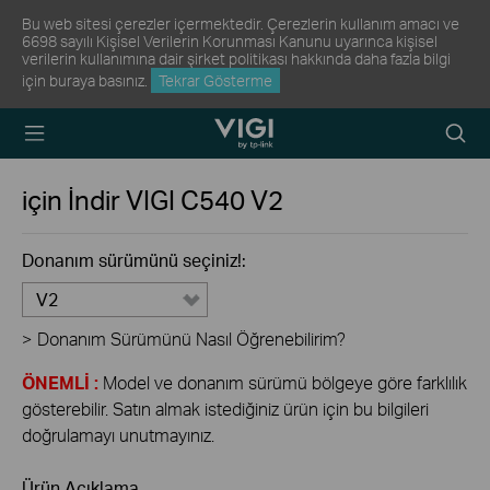
Bu web sitesi çerezler içermektedir. Çerezlerin kullanım amacı ve
6698 sayılı Kişisel Verilerin Korunması Kanunu uyarınca kişisel
verilerin kullanımına dair şirket politikası hakkında daha fazla bilgi
için
buraya
basınız.
Tekrar Gösterme
TP-Link, Reliably
Arama
Smart
Simge
için İndir
VIGI C540
V2
Donanım sürümünü seçiniz!:
V2
>
Donanım Sürümünü Nasıl Öğrenebilirim?
ÖNEMLİ :
Model ve donanım sürümü bölgeye göre farklılık
gösterebilir. Satın almak istediğiniz ürün için bu bilgileri
doğrulamayı unutmayınız.
Ürün Açıklama