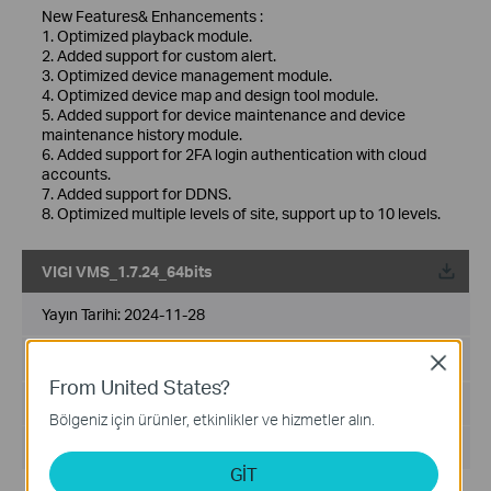
New Features& Enhancements :
1. Optimized playback module.
2. Added support for custom alert.
3. Optimized device management module.
4. Optimized device map and design tool module.
5. Added support for device maintenance and device
maintenance history module.
6. Added support for 2FA login authentication with cloud
accounts.
7. Added support for DDNS.
8. Optimized multiple levels of site, support up to 10 levels.
VIGI VMS_1.7.24_64bits
Yayın Tarihi:
2024-11-28
Dil:
Çoklu Dil
Close
From United States?
Dosya Boyutu:
530.77 MB
Bölgeniz için ürünler, etkinlikler ve hizmetler alın.
İşletim Sistemi: Windows 7/10/11/Server 2008 64bits
GİT