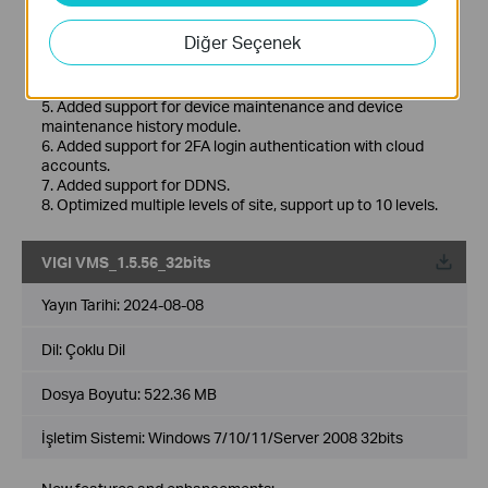
New Features& Enhancements :
1. Optimized playback module.
Diğer Seçenek
2. Added support for custom alert.
3. Optimized device management module.
4. Optimized device map and design tool module.
5. Added support for device maintenance and device
maintenance history module.
6. Added support for 2FA login authentication with cloud
accounts.
7. Added support for DDNS.
8. Optimized multiple levels of site, support up to 10 levels.
VIGI VMS_1.5.56_32bits
Yayın Tarihi:
2024-08-08
Dil:
Çoklu Dil
Dosya Boyutu:
522.36 MB
İşletim Sistemi: Windows 7/10/11/Server 2008 32bits