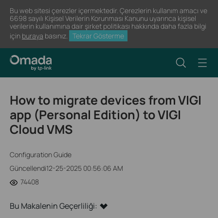
Bu web sitesi çerezler içermektedir. Çerezlerin kullanım amacı ve
6698 sayılı Kişisel Verilerin Korunması Kanunu uyarınca kişisel
verilerin kullanımına dair şirket politikası hakkında daha fazla bilgi
için
buraya
basınız.
Tekrar Gösterme
How to migrate devices from VIGI
app (Personal Edition) to VIGI
Cloud VMS
Configuration Guide
Güncellendi12-25-2025 00:56:06 AM
74408
Bu Makalenin Geçerliliği: