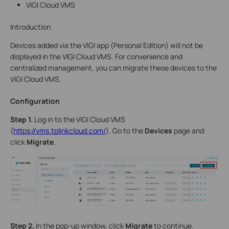
VIGI Cloud VMS
Introduction
Devices added via the VIGI app (Personal Edition) will not be
displayed in the VIGI Cloud VMS. For convenience and
centralized management, you can migrate these devices to the
VIGI Cloud VMS.
Configuration
Step 1.
Log in to the VIGI Cloud VMS
(
https://vms.tplinkcloud.com/
). Go to the
Devices
page and
click
Migrate
.
Step 2.
In the pop-up window, click
Migrate
to continue.