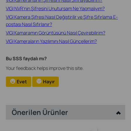
VIGI NVR'nin Şifresini Unutursam Ne Yapmalıyım?
VIGI Kamera Şifresi Nasıl Değiştirilir ve Şifre Sıfırlama E-
postası Nasıl Sıfırlanır?
VIGI Kamaramın Görüntüsünü Nasıl Çevirebilirim?
VIGI Kameraların Yazılımını Nasıl Güncellerim?
Bu SSS faydalı mı?
Your feedback helps improve this site.
Evet
Hayır
Önerilen Ürünler