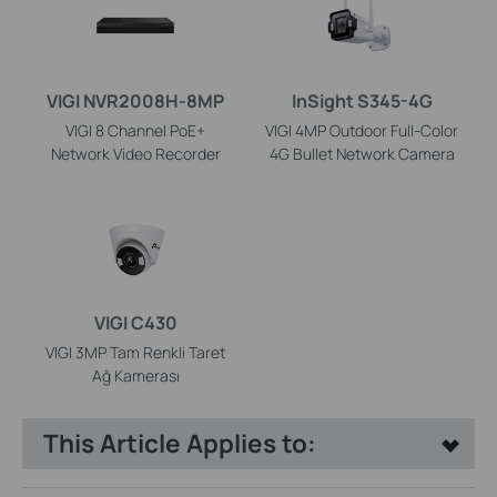
VIGI NVR2008H-8MP
InSight S345-4G
VIGI 8 Channel PoE+
VIGI 4MP Outdoor Full-Color
Network Video Recorder
4G Bullet Network Camera
VIGI C430
VIGI 3MP Tam Renkli Taret
Ağ Kamerası
This Article Applies to: