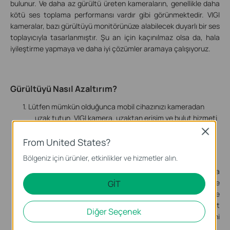
bulunur. Ve daha az gürültü üreten kameraların, genellikle daha
kötü ses toplama performansı vardır gibi görünmektedir. VIGI
kameralar, bazı gürültüyü monitörünüze alabilecek duyarlı bir ses
toplayıcıyla tasarlanmıştır. Şu an için kaçınılmaz olsa da, hala
iyileştirme yapmaya ve daha iyi çözümler aramaya çalışıyoruz.
Gürültüyü Nasıl Azaltırım?
1.
Lütfen mümkün olduğunca mobil cihazınızı kameradan
uzak tutun. VIGI kamera, uzaktan erişim ve bulut hizmeti
aracılığıyla izleme için tasarlanmıştır, yakın mesafede
Close
kullanım, mobil cihazınız ile kamera arasında müdahale
From United States?
ve gürültüye neden olabilir.
Bölgeniz için ürünler, etkinlikler ve hizmetler alın.
2. Lütfen çıkış sesini %50'nin altına düşürün, çünkü daha
yüksek bir ses, gürültü desibellerini büyütebilir. %40 ile
GİT
%50 arasındaki değer, hem iyi ses kalitesi hem de
minimum gürültü desibeli ile önerilir. Bulut
Diğer Seçenek
kameralarımıza odaklanmaya devam ettikçe yeni
modellerdeki ilerlememizi göreceksiniz.