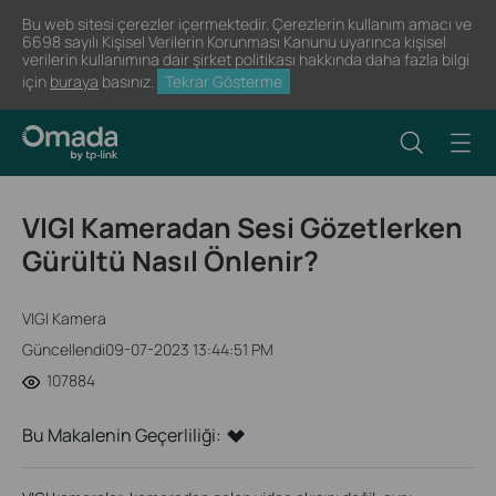
Bu web sitesi çerezler içermektedir. Çerezlerin kullanım amacı ve
6698 sayılı Kişisel Verilerin Korunması Kanunu uyarınca kişisel
verilerin kullanımına dair şirket politikası hakkında daha fazla bilgi
için
buraya
basınız.
Tekrar Gösterme
VIGI Kameradan Sesi Gözetlerken
Gürültü Nasıl Önlenir?
VIGI Kamera
Güncellendi09-07-2023 13:44:51 PM
107884
Bu Makalenin Geçerliliği: