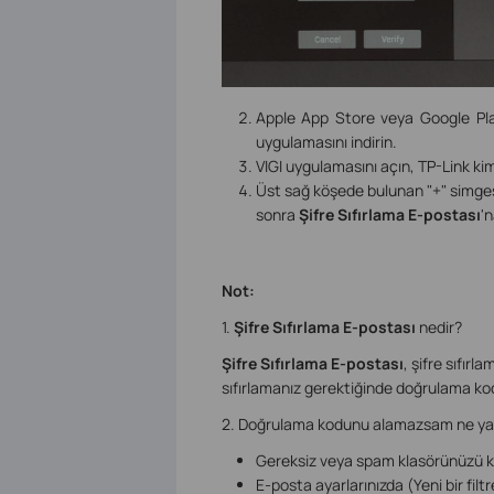
Apple App Store veya Google Pla
uygulamasını indirin.
VIGI uygulamasını açın, TP-Link kim
Üst sağ köşede bulunan "+" simges
sonra
Şifre Sıfırlama E-postası
'
Not:
1.
Şifre Sıfırlama E-postası
nedir?
Şifre Sıfırlama E-postası
, şifre sıfırl
sıfırlamanız gerektiğinde doğrulama kodu
2. Doğrulama kodunu alamazsam ne ya
Gereksiz veya spam klasörünüzü ko
E-posta ayarlarınızda (Yeni bir fil