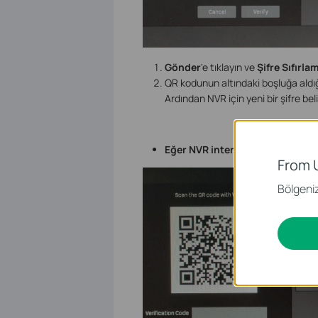
Gönder
'e tıklayın ve
Şifre Sıfırla
QR kodunun altındaki boşluğa aldı
Ardından NVR için yeni bir şifre belir
Eğer NVR internete bağlı değils
From 
Bölgeniz 