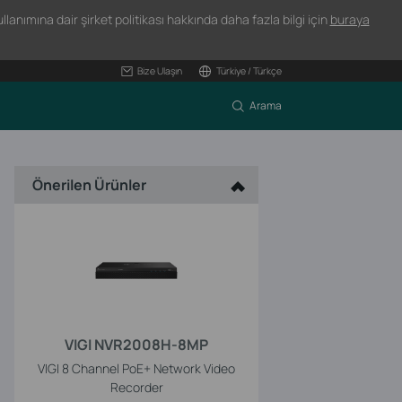
lanımına dair şirket politikası hakkında daha fazla bilgi için
buraya
Bize Ulaşın
Türkiye / Türkçe
Arama
Önerilen Ürünler
VIGI NVR2008H-8MP
VIGI 8 Channel PoE+ Network Video
Recorder