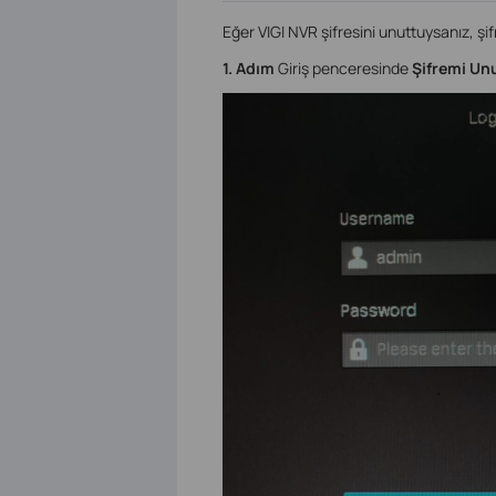
Eğer VIGI NVR şifresini unuttuysanız, şifre
1. Adım
Giriş penceresinde
Şifremi U