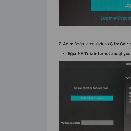
2. Adım
Doğrulama Kodunu
Şifre Sıfı
Eğer NVR'niz internete bağlıysa