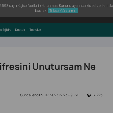
98 sayılı Kişisel Verilerin Korunması Kanunu uyarınca kişisel verilerin kul
basınız.
Tekrar Gösterme
e Eğitin
Destek
Topluluk
Şifresini Unutursam Ne
Güncellendi09-07-2023 12:23:49 PM
171223