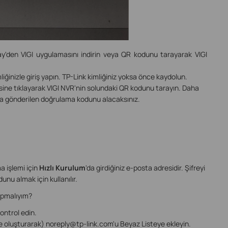
y'den VIGI uygulamasını indirin veya QR kodunu tarayarak VIGI
liğinizle giriş yapın. TP-Link kimliğiniz yoksa önce kaydolun.
ine tıklayarak VIGI NVR'nin solundaki QR kodunu tarayın. Daha
na gönderilen doğrulama kodunu alacaksınız.
ama işlemi için
Hızlı Kurulum
'da girdiğiniz e-posta adresidir. Şifreyi
nu almak için kullanılır.
pmalıyım?
ntrol edin.
tre oluşturarak) noreply@tp-link.com'u Beyaz Listeye ekleyin.