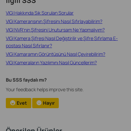
İlgili SSS
VIGI Hakkında Sık Sorulan Sorular
VIGI Kameransının Şifresinı Nasıl Sıfırlayabilirim?
VIGI NVR'nin Şifresini Unutursam Ne Yapmalıyım?
VIGI Kamera Şifresi Nasıl Değiştirilir ve Şifre Sıfırlama E-
postası Nasıl Sıfırlanır?
VIGI Kamaramın Görüntüsünü Nasıl Çevirebilirim?
VIGI Kameraların Yazılımını Nasıl Güncellerim?
Bu SSS faydalı mı?
Your feedback helps improve this site.
Evet
Hayır
Önerilen Ürünler