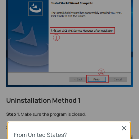
Uninstallation Method 1
Step 1.
Make sure the program is closed.
Step 2.
Reopen the installation program and select
Remove
.
Close
From United States?