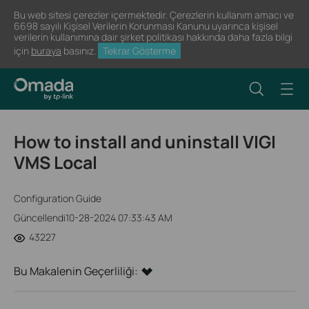
Bu web sitesi çerezler içermektedir. Çerezlerin kullanım amacı ve
6698 sayılı Kişisel Verilerin Korunması Kanunu uyarınca kişisel
verilerin kullanımına dair şirket politikası hakkında daha fazla bilgi
için
buraya
basınız.
Tekrar Gösterme
How to install and uninstall VIGI
VMS Local
Configuration Guide
Güncellendi10-28-2024 07:33:43 AM
43227
Bu Makalenin Geçerliliği: