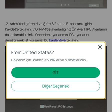
.2. Adım Yeni şifrenizi ve Şifre Sıfırlama E-postanızı girin,
Kaydet'e tıklayın. VIGI NVR'de ayarladığınız Ön Ayarlı IPC Ayarlarını
da kullanabilirsiniz. Önceden ayarlanmış IPC ayarlarını
değiştirmek istiyorsanız, bu
bağlantıya
tıklayın.
Close
From United States?
Bölgeniz için ürünler, etkinlikler ve hizmetler alın.
GİT
Diğer Seçenek