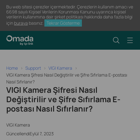
Bu web sitesi çerezler içermektedir. Çerezlerin kullanım amacı ve
6698 sayılı Kişisel Verilerin Korunması Kanunu uyarınca kişisel
verilerin kullanımına dair şirket politikası hakkında daha fazla bilgi
için
buraya
basınız.
Tekrar Gösterme
Home
Support
VIGI Kamera
VIGI Kamera Şifresi Nasıl Değiştirilir ve Şifre Sıfırlama E-postası
Nasıl Sıfırlanır?
VIGI Kamera Şifresi Nasıl
Değiştirilir ve Şifre Sıfırlama E-
postası Nasıl Sıfırlanır?
VIGI Kamera
GüncellendiEylül 7, 2023