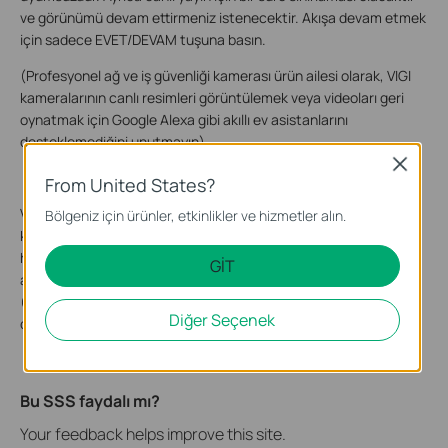
ve görünümü devam ettirmeniz istenecektir. Akışa devam etmek
için sadece EVET/DEVAM tuşuna basın.
(Profesyonel ağ ve iş güvenliği kamerası ürün ailesi olarak, VIGI
kameralarının canlı resimleri görüntülemek veya videoları geri
oynatmak için Google Alexa gibi akıllı ev asistanlarını
desteklemediğini unutmayın)
Close
From United States?
VIGI kameralar, akışı görüntülemediğinizde bile hiçbir hareketi
Bölgeniz için ürünler, etkinlikler ve hizmetler alın.
kaçırmaz. Yerel kayıt yapma, mikroSD kart veya VIGI NVR ile
hareket algılama bildirimleri ve tüm eylemin kameranızın görüş
GİT
alanında kaydedildiği alarmlar gibi özellikler bulunmaktadır.
(Sahip olduğunuz modelin özelliklerine bağlı olarak bazı özellikler
Diğer Seçenek
değişebilir. Modelinizin özelliklerine bakın.)
Bu SSS faydalı mı?
Your feedback helps improve this site.