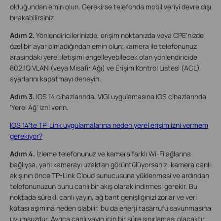
olduğundan emin olun. Gerekirse telefonda mobil veriyi devre dışı
bırakabilirsiniz.
Adım 2.
Yönlendiricilerinizde, erişim noktanızda veya CPE'nizde
özel bir ayar olmadığından emin olun; kamera ile telefonunuz
arasındaki yerel iletişimi engelleyebilecek olan yönlendiricide
802.1Q VLAN (veya Misafir Ağı) ve Erişim Kontrol Listesi (ACL)
ayarlarını kapatmayı deneyin.
Adım 3.
IOS 14 cihazlarında, VIGI uygulamasına IOS cihazlarında
'Yerel Ağ' izni verin.
IOS 14'te TP-Link uygulamalarına neden yerel erişim izni vermem
gerekiyor?
Adım 4.
İzleme telefonunuz ve kamera farklı Wi-Fi ağlarına
bağlıysa, yani kamerayı uzaktan görüntülüyorsanız, kamera canlı
akışının önce TP-Link Cloud sunucusuna yüklenmesi ve ardından
telefonunuzun bunu canlı bir akış olarak indirmesi gerekir. Bu
noktada sürekli canlı yayın, ağ bant genişliğinizi zorlar ve veri
kotası aşımına neden olabilir, bu da enerji tasarrufu savunmasına
uyumsuzdur. Ayrıca canlı yayın için bir süre sınırlaması olacaktır