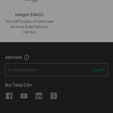
InSight S345ZI
VIGI 4MP Outdoor IR Motorized
Varifocal Bullet Network
Camera
Abonelik
Üye Ol
E-posta Adresi
Bizi Takip Edin