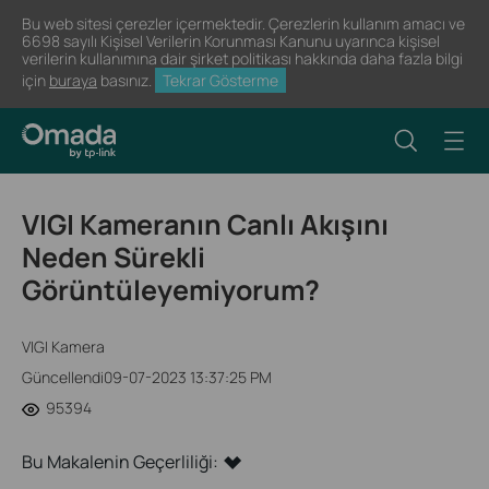
Bu web sitesi çerezler içermektedir. Çerezlerin kullanım amacı ve
6698 sayılı Kişisel Verilerin Korunması Kanunu uyarınca kişisel
verilerin kullanımına dair şirket politikası hakkında daha fazla bilgi
için
buraya
basınız.
Tekrar Gösterme
VIGI Kameranın Canlı Akışını
Neden Sürekli
Görüntüleyemiyorum?
VIGI Kamera
Güncellendi09-07-2023 13:37:25 PM
95394
Bu Makalenin Geçerliliği: