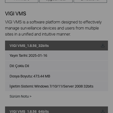
VIGI VMS
VIGI VMS is a software platform designed to effectively
manage surveillance devices and users from multiple
sites in a unified and intuitive manner.
VIGI VMS_1.8.56_32bits
Yayın Tarihi:
2025-01-16
Dil:
Çoklu Dil
Dosya Boyutu:
473.44 MB
İşletim Sistemi: Windows 7/10/11/Server 2008 32bits
Sürüm Notu >
VIGI VMS_1.8.56_64bits