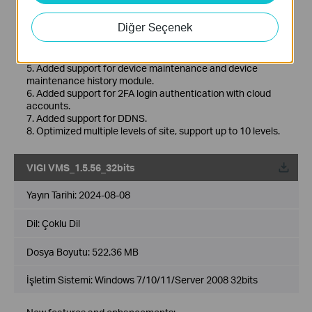
New Features& Enhancements :
1. Optimized playback module.
Diğer Seçenek
2. Added support for custom alert.
3. Optimized device management module.
4. Optimized device map and design tool module.
5. Added support for device maintenance and device
maintenance history module.
6. Added support for 2FA login authentication with cloud
accounts.
7. Added support for DDNS.
8. Optimized multiple levels of site, support up to 10 levels.
VIGI VMS_1.5.56_32bits
Yayın Tarihi:
2024-08-08
Dil:
Çoklu Dil
Dosya Boyutu:
522.36 MB
İşletim Sistemi: Windows 7/10/11/Server 2008 32bits