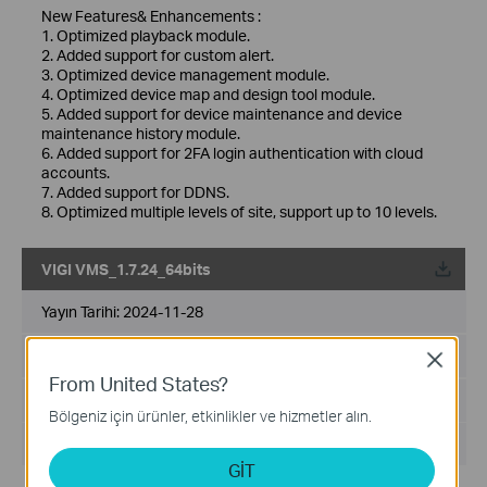
New Features& Enhancements :
1. Optimized playback module.
2. Added support for custom alert.
3. Optimized device management module.
4. Optimized device map and design tool module.
5. Added support for device maintenance and device
maintenance history module.
6. Added support for 2FA login authentication with cloud
accounts.
7. Added support for DDNS.
8. Optimized multiple levels of site, support up to 10 levels.
VIGI VMS_1.7.24_64bits
Yayın Tarihi:
2024-11-28
Dil:
Çoklu Dil
Close
From United States?
Dosya Boyutu:
530.77 MB
Bölgeniz için ürünler, etkinlikler ve hizmetler alın.
İşletim Sistemi: Windows 7/10/11/Server 2008 64bits
GİT