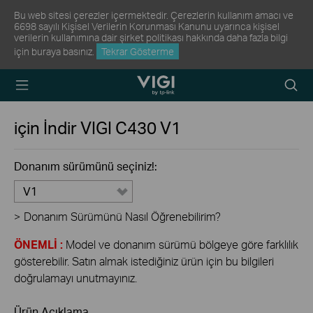
Bu web sitesi çerezler içermektedir. Çerezlerin kullanım amacı ve
6698 sayılı Kişisel Verilerin Korunması Kanunu uyarınca kişisel
verilerin kullanımına dair şirket politikası hakkında daha fazla bilgi
için
buraya
basınız.
Tekrar Gösterme
TP-Link, Reliably
Arama
Smart
Simge
için İndir
VIGI C430
V1
Donanım sürümünü seçiniz!:
V1
>
Donanım Sürümünü Nasıl Öğrenebilirim?
ÖNEMLİ :
Model ve donanım sürümü bölgeye göre farklılık
gösterebilir. Satın almak istediğiniz ürün için bu bilgileri
doğrulamayı unutmayınız.
Ürün Açıklama