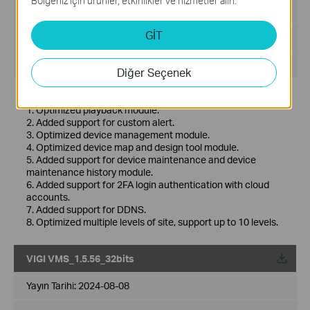
Bölgeniz için ürünler, etkinlikler ve hizmetler alın.
Dil:
Çoklu Dil
GİT
Dosya Boyutu:
530.77 MB
İşletim Sistemi: Windows 7/10/11/Server 2008 64bits
Diğer Seçenek
New Features& Enhancements :
1. Optimized playback module.
2. Added support for custom alert.
3. Optimized device management module.
4. Optimized device map and design tool module.
5. Added support for device maintenance and device
maintenance history module.
6. Added support for 2FA login authentication with cloud
accounts.
7. Added support for DDNS.
8. Optimized multiple levels of site, support up to 10 levels.
VIGI VMS_1.5.56_32bits
Yayın Tarihi:
2024-08-08