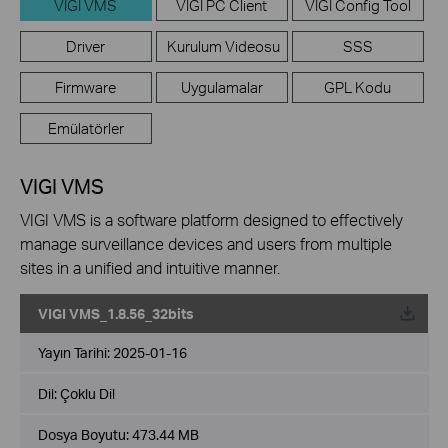
VIGI VMS
VIGI PC Client
VIGI Config Tool
Driver
Kurulum Videosu
SSS
Firmware
Uygulamalar
GPL Kodu
Emülatörler
VIGI VMS
VIGI VMS is a software platform designed to effectively
manage surveillance devices and users from multiple
sites in a unified and intuitive manner.
VIGI VMS_1.8.56_32bits
Yayın Tarihi:
2025-01-16
Dil:
Çoklu Dil
Dosya Boyutu:
473.44 MB