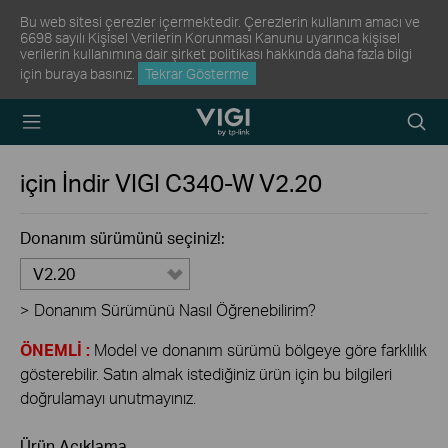
Bu web sitesi çerezler içermektedir. Çerezlerin kullanım amacı ve
6698 sayılı Kişisel Verilerin Korunması Kanunu uyarınca kişisel
verilerin kullanımına dair şirket politikası hakkında daha fazla bilgi
için
buraya
basınız.
Tekrar Gösterme
TP-Link, Reliably
Arama
Smart
Simge
için İndir
VIGI C340-W
V2.20
Donanım sürümünü seçiniz!:
V2.20
>
Donanım Sürümünü Nasıl Öğrenebilirim?
ÖNEMLİ :
Model ve donanım sürümü bölgeye göre farklılık
gösterebilir. Satın almak istediğiniz ürün için bu bilgileri
doğrulamayı unutmayınız.
Ürün Açıklama