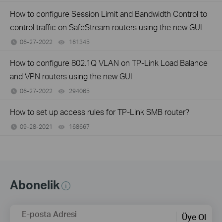
How to configure Session Limit and Bandwidth Control to
control traffic on SafeStream routers using the new GUI
06-27-2022
161345
views
How to configure 802.1Q VLAN on TP-Link Load Balance
and VPN routers using the new GUI
06-27-2022
294065
views
How to set up access rules for TP-Link SMB router?
09-28-2021
168667
views
Abonelik
E-posta Adresi
Üye Ol