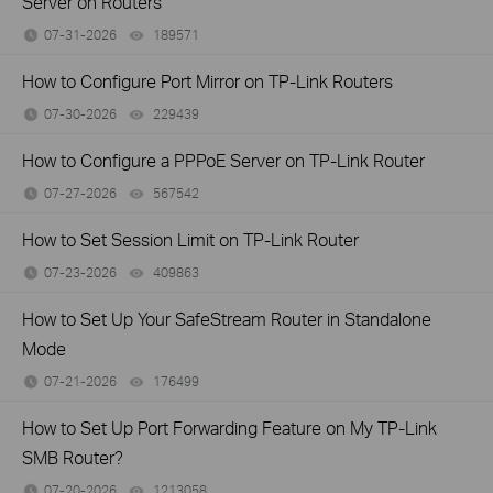
Server on Routers
07-31-2026
189571
views
How to Configure Port Mirror on TP-Link Routers
07-30-2026
229439
views
How to Configure a PPPoE Server on TP-Link Router
07-27-2026
567542
views
How to Set Session Limit on TP-Link Router
07-23-2026
409863
views
How to Set Up Your SafeStream Router in Standalone
Mode
07-21-2026
176499
views
How to Set Up Port Forwarding Feature on My TP-Link
SMB Router?
07-20-2026
1213058
views