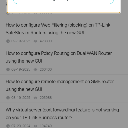
Router (new UI)
12-17-2025
277278
views
How to configure Web Filtering (blocking) on TP-Link
SafeStream Routers using the new GUI
09-19-2025
428800
views
How to configure Policy Routing on Dual WAN Router
using the new GUI
08-19-2025
260400
views
How to configure remote management on SMB router
using the new GUI
08-19-2025
203988
views
Why virtual server (port forwarding) feature is not working
on your TP-Link Business router?
07-23-2024
194740
views