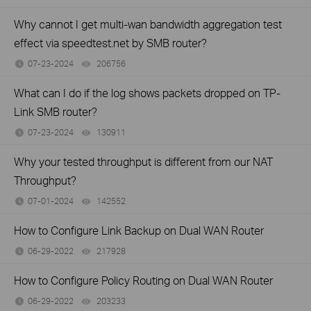
Why cannot I get multi-wan bandwidth aggregation test
effect via speedtest.net by SMB router?
07-23-2024
206756
views
What can I do if the log shows packets dropped on TP-
Link SMB router?
07-23-2024
130911
views
Why your tested throughput is different from our NAT
Throughput?
07-01-2024
142552
views
How to Configure Link Backup on Dual WAN Router
06-29-2022
217928
views
How to Configure Policy Routing on Dual WAN Router
06-29-2022
203233
views