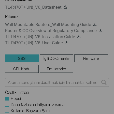
TL-R470T+(UN)_V6_Datasheet
Kılavuz
Wall Mountable Routers_Wall Mounting Guide
Router & OC Overview of Regulatory Compliance
TL-R470T+(UN)_V6_Installation Guide
TL-R470T+(UN)_V6_User Guide
SSS
İlgili Dökümanlar
Firmware
GPL Kodu
Emülatörler
Özellik Filtresi:
Hepsi
Daha fazlasına ihtiyacınız varsa
Kullanıcı Başvuru Şartı