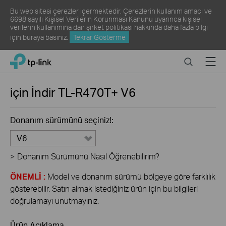
Bu web sitesi çerezler içermektedir. Çerezlerin kullanım amacı ve
6698 sayılı Kişisel Verilerin Korunması Kanunu uyarınca kişisel
verilerin kullanımına dair şirket politikası hakkında daha fazla bilgi
için
buraya
basınız.
Tekrar Gösterme
Click
Search
Menu
TP-Link, Reliably Smart
to
skip
the
için İndir
TL-R470T+
V6
navigation
bar
Donanım sürümünü seçiniz!:
V6
>
Donanım Sürümünü Nasıl Öğrenebilirim?
ÖNEMLİ :
Model ve donanım sürümü bölgeye göre farklılık
gösterebilir. Satın almak istediğiniz ürün için bu bilgileri
doğrulamayı unutmayınız.
Ürün Açıklama