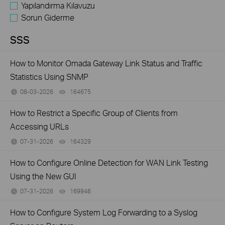
Yapılandırma Kılavuzu
Sorun Giderme
SSS
How to Monitor Omada Gateway Link Status and Traffic
Statistics Using SNMP
08-03-2026
164675
views
How to Restrict a Specific Group of Clients from
Accessing URLs
07-31-2026
164329
views
How to Configure Online Detection for WAN Link Testing
Using the New GUI
07-31-2026
169946
views
How to Configure System Log Forwarding to a Syslog