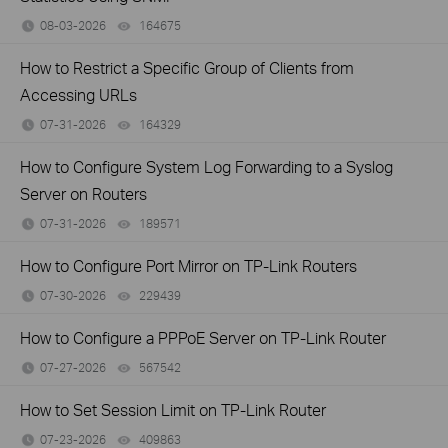
08-03-2026
164675
views
How to Restrict a Specific Group of Clients from
Accessing URLs
07-31-2026
164329
views
How to Configure System Log Forwarding to a Syslog
Server on Routers
07-31-2026
189571
views
How to Configure Port Mirror on TP-Link Routers
07-30-2026
229439
views
How to Configure a PPPoE Server on TP-Link Router
07-27-2026
567542
views
How to Set Session Limit on TP-Link Router
07-23-2026
409863
views