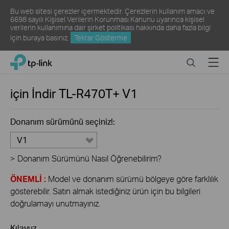
Bu web sitesi çerezler içermektedir. Çerezlerin kullanım amacı ve
6698 sayılı Kişisel Verilerin Korunması Kanunu uyarınca kişisel
verilerin kullanımına dair şirket politikası hakkında daha fazla bilgi
için
buraya
basınız.
Tekrar Gösterme
Click
Search
Menu
TP-Link, Reliably Smart
to
skip
the
için İndir
TL-R470T+
V1
navigation
bar
Donanım sürümünü seçiniz!:
V1
>
Donanım Sürümünü Nasıl Öğrenebilirim?
ÖNEMLİ :
Model ve donanım sürümü bölgeye göre farklılık
gösterebilir. Satın almak istediğiniz ürün için bu bilgileri
doğrulamayı unutmayınız.
Kılavuz