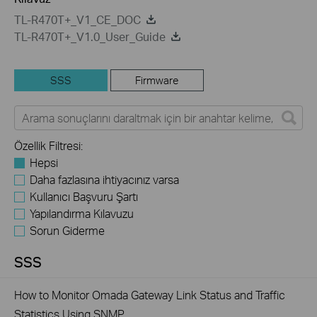
TL-R470T+_V1_CE_DOC
TL-R470T+_V1.0_User_Guide
SSS
Firmware
Özellik Filtresi:
Hepsi
Daha fazlasına ihtiyacınız varsa
Kullanıcı Başvuru Şartı
Yapılandırma Kılavuzu
Sorun Giderme
SSS
How to Monitor Omada Gateway Link Status and Traffic
Statistics Using SNMP