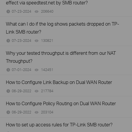
effect via speedtest.net by SMB router?
07-23-2024
206640
views
What can I do if the log shows packets dropped on TP-
Link SMB router?
07-23-2024
130821
views
Why your tested throughput is different from our NAT
Throughput?
07-01-2024
142451
views
How to Configure Link Backup on Dual WAN Router
06-29-2022
217784
views
How to Configure Policy Routing on Dual WAN Router
06-29-2022
203104
views
How to set up access rules for TP-Link SMB router?