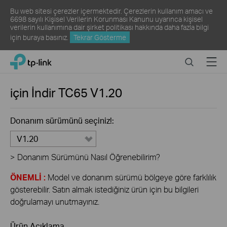
Bu web sitesi çerezler içermektedir. Çerezlerin kullanım amacı ve
6698 sayılı Kişisel Verilerin Korunması Kanunu uyarınca kişisel
verilerin kullanımına dair şirket politikası hakkında daha fazla bilgi
için
buraya
basınız.
Tekrar Gösterme
Click
Search
Menu
TP-Link, Reliably Smart
to
skip
the
için İndir
TC65
V1.20
navigation
bar
Donanım sürümünü seçiniz!:
V1.20
>
Donanım Sürümünü Nasıl Öğrenebilirim?
ÖNEMLİ :
Model ve donanım sürümü bölgeye göre farklılık
gösterebilir. Satın almak istediğiniz ürün için bu bilgileri
doğrulamayı unutmayınız.
Ürün Açıklama