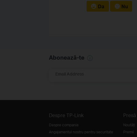
Da
Nu
Abonează-te
Email Address
Despre TP-Link
Presă
Despre companie
Noutăţi
Angajamentul nostru pentru securitate
Premii