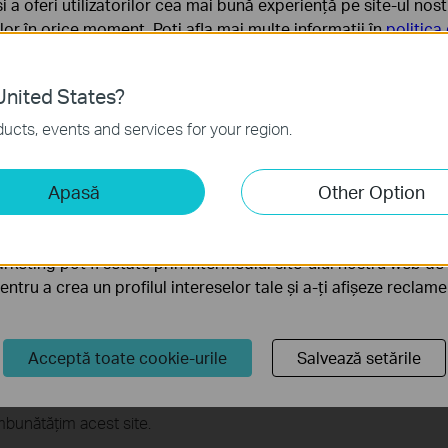
 și a oferi utilizatorilor cea mai bună experiență pe site-ul nos
rilor în orice moment. Poți afla mai multe informații în
politica
ă
nited States?
sunt necesare pentru funcționarea site-ului web și nu pot fi d
ucts, events and services for your region.
iză și marketing
Apasă
Other Option
liză ne permit să analizăm activitățile tale de pe site-ul nos
a funcționalitatea site-ului.
rketing pot fi setate prin intermediul site-ului nostru web de 
pentru a crea un profilul intereselor tale și a-ți afișeze reclam
tance contact TP-Link Customer Support
here
.
Acceptă toate cookie-urile
Salvează setările
FAQ?
mbunătățim acest site.