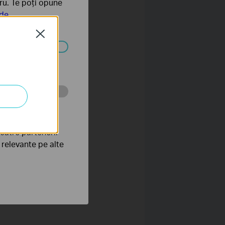
tru. Te poți opune
 de
Close
ezactivate în
tru web a
către partenerii
e relevante pe alte