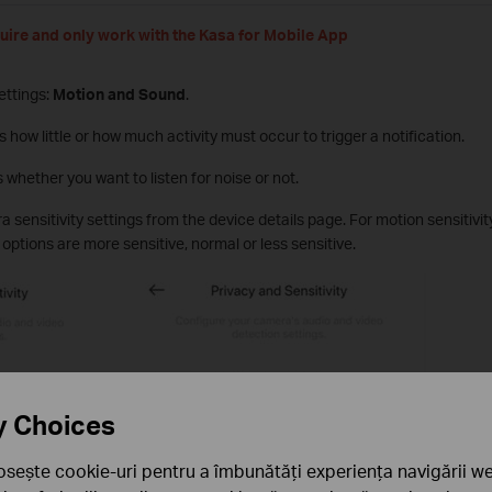
uire and only work with the Kasa for Mobile App
ettings:
Motion and Sound
.
s how little or how much activity must occur to trigger a notification.
 whether you want to listen for noise or not.
sensitivity settings from the device details page. For motion sensitiv
r options are more sensitive, normal or less sensitive.
y Choices
osește cookie-uri pentru a îmbunătăți experiența navigării we