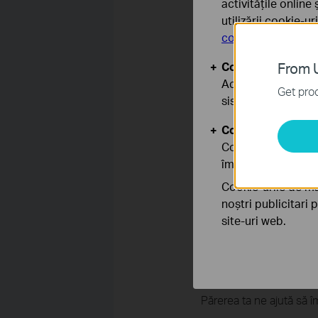
activitățile online
utilizării cookie-u
confidențialitate
.
Cookie-uri de baz
From U
Aceste cookie-uri 
Get prod
sistemele tale
Cookie-uri de anal
Cookie-urile de ana
îmbunătăți și ajust
Cookie-urile de ma
noștri publicitari 
If you need further assis
site-uri web.
A fost util acest 
Părerea ta ne ajută să î