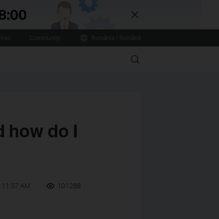
Close
hnic
Community
România / Română
Search
d how do I
:11:57 AM
101288