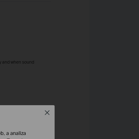
ity and when sound
Close
b, a analiza