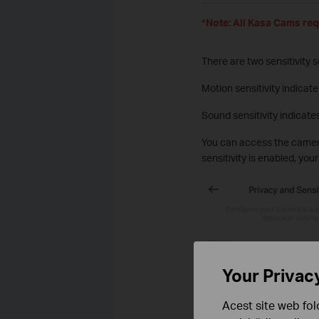
*Note: All Kasa Cams req
There are two sensitivity s
Motion sensitivity indicate
Sound sensitivity indicates
You can access the camera 
sensitivity is enabled, you
Your Privac
Acest site web fol