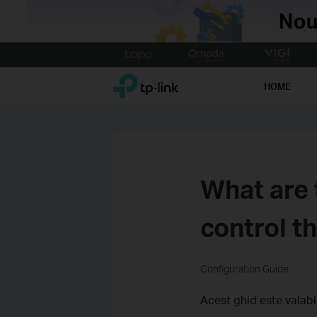
Click
to
TP-Link, Reliably Smart
skip
HOME
the
navigation
bar
What are 
control t
Configuration Guide
Acest ghid este valabi