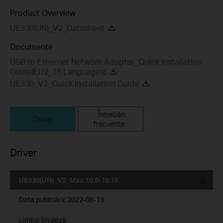
Product Overview
UE330(UN)_V2_Datasheet
Documente
USB to Ethernet Network Adapter_Quick Installation
Guide(EU2_16 Languages)
UE330_V2_Quick Installation Guide
Întrebări
Driver
frecvente
Driver
UE330(UN)_V2_Mac 10.9-10.15
Data publicării:
2022-08-19
Limba:
Engleză