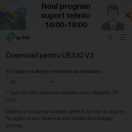
Close
Click
Search
Menu
TP-Link, Reliably Smart
to
skip
the
Download pentru
UE330
V2
navigation
bar
Vă rugăm să alegeți versiunea de hardware:
V2
>
Cum pot afla versiunea hardware a unui dispozitiv TP-
Link?
Modelul și versiunea hardware diferă în funcție de regiune.
Te rugăm să ai in vedere aceste detalii când realizezi
achiziția.