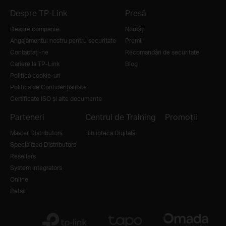
Despre TP-Link
Presă
Despre companie
Noutăţi
Angajamentul nostru pentru securitate
Premii
Contactați-ne
Recomandări de securitate
Cariere la TP-Link
Blog
Politică cookie-uri
Politica de Confidențialitate
Certificate ISO și alte documente
Parteneri
Centrul de Training
Promoții
Master Distributors
Biblioteca Digitală
Specialized Distributors
Resellers
System Integrators
Online
Retail