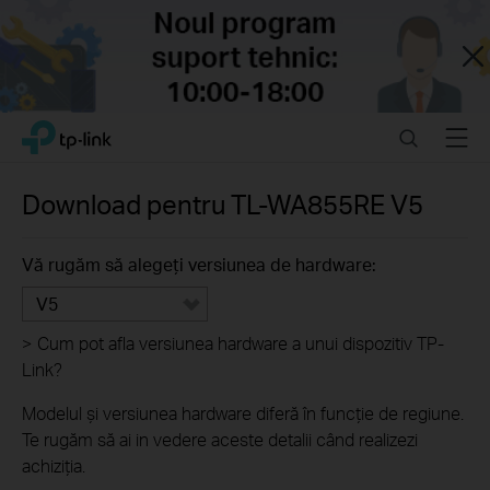
Close
Click
Search
Menu
TP-Link, Reliably Smart
to
skip
the
Download pentru
TL-WA855RE
V5
navigation
bar
Vă rugăm să alegeți versiunea de hardware:
V5
>
Cum pot afla versiunea hardware a unui dispozitiv TP-
Link?
Modelul și versiunea hardware diferă în funcție de regiune.
Te rugăm să ai in vedere aceste detalii când realizezi
achiziția.