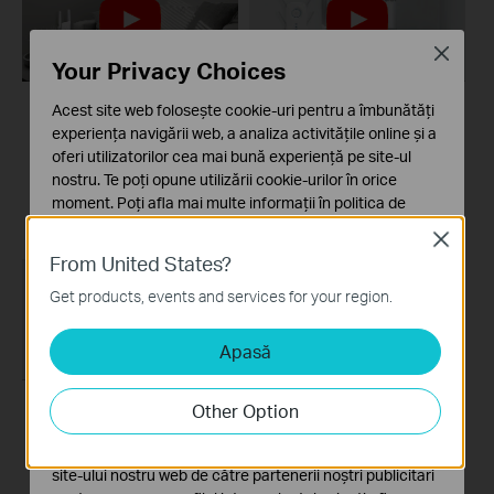
Close
Your Privacy Choices
Acest site web folosește cookie-uri pentru a îmbunătăți
How to Configure a
How to set up a TP-
experiența navigării web, a analiza activitățile online și a
Range Extender for
Link Range
oferi utilizatorilor cea mai bună experiență pe site-ul
Starlink
Extender(No music)
nostru. Te poți opune utilizării cookie-urilor în orice
moment. Poți afla mai multe informații în
politica de
confidențialitate
.
Close
From United States?
Cookie-uri de bază
Aceste cookie-uri sunt necesare pentru funcționarea
Get products, events and services for your region.
site-ului web și nu pot fi dezactivate în sistemele tale
Apasă
Cookie-uri de analiză și marketing
Cookie-urile de analiză ne permit să analizăm activitățile
tale de pe site-ul nostru web a îmbunătăți și ajusta
Other Option
funcționalitatea site-ului.
How to set up a TP-
Link Range Extender
Cookie-urile de marketing pot fi setate prin intermediul
site-ului nostru web de către partenerii noștri publicitari