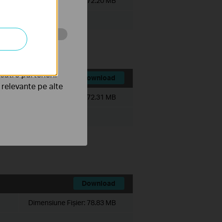
Dimensiune Fişier:
72.20 MB
ezactivate în
tru web a
către partenerii
Download
e relevante pe alte
Dimensiune Fişier:
72.31 MB
Download
Dimensiune Fişier:
78.83 MB