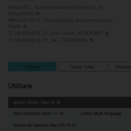
Wired PLC_ Quick Installation Guide(EU2_18
Languages)
Wired PLC(EU1-12Languages)_Quick Installation
Guide
TL-PA4030(EU)_V1_User Guide_1910010881
TL-PA4030(EU)_V1_QIG_7106504388
Utilitare
Setup Video
Întrebăr
Utilitare
tpPLC_Utility_Mac 10.15
Data publicării:
2020-11-19
Limba:
Multi-language
Sistem de Operare: Mac OS 10.15