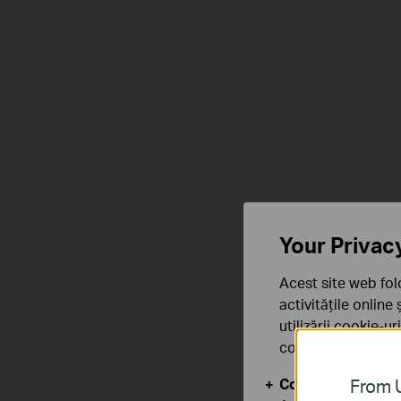
Your Privac
Acest site web fol
activitățile online
utilizării cookie-u
confidențialitate
.
Cookie-uri de baz
From U