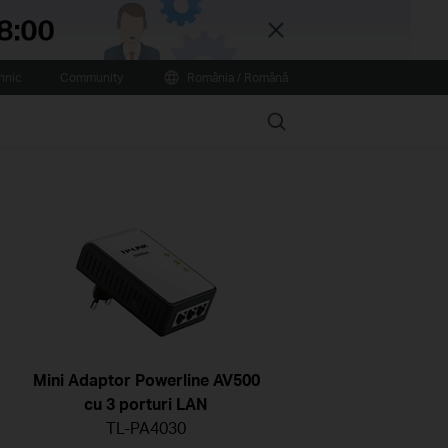
Close
hnic
Community
România / Română
Search
Mini Adaptor Powerline AV500
cu 3 porturi LAN
TL-PA4030