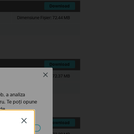
Download
Dimensiune Fişier:
72.44 MB
Download
Close
Dimensiune Fişier:
72.37 MB
b, a analiza
tru. Te poți opune
 de
Close
Download