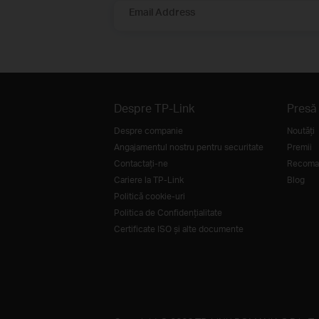
Email Address
Despre TP-Link
Presă
Despre companie
Noutăţi
Angajamentul nostru pentru securitate
Premii
Contactați-ne
Recoman
Cariere la TP-Link
Blog
Politică cookie-uri
Politica de Confidențialitate
Certificate ISO și alte documente