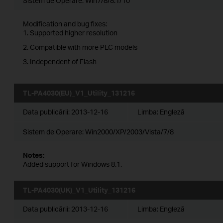
Sistem de Operare: Win7/8/8.1/10
Modification and bug fixes:
1. Supported higher resolution
2. Compatible with more PLC models
3. Independent of Flash
TL-PA4030(EU)_V1_Utility_131216
Data publicării:
2013-12-16
Limba:
Engleză
Sistem de Operare: Win2000/XP/2003/Vista/7/8
Notes:
Added support for Windows 8.1.
TL-PA4030(UK)_V1_Utility_131216
Data publicării:
2013-12-16
Limba:
Engleză