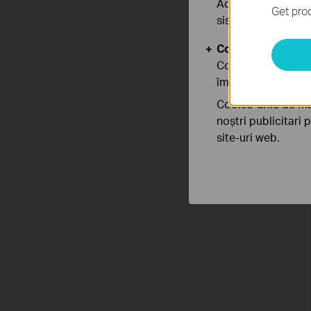
Aceste cookie-uri 
Get prod
sistemele tale
Cookie-uri de anal
Cookie-urile de ana
îmbunătăți și ajust
Cookie-urile de ma
noștri publicitari 
site-uri web.