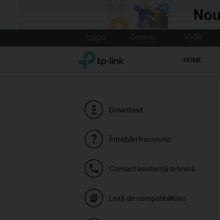
Click
to
TP-Link, Reliably Smart
skip
HOME
the
navigation
bar
Download
Întrebări frecvente
Contact asistenţă tehnică
Listă de compatibilitate