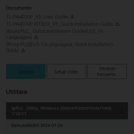
Documente
TL-PA4010P_V5_User Guide
TL-PA4010P KIT(EU)_V5_Quick Installation Guide
Wired PLC_ Quick Installation Guide(EU2_18
Languages)
Wired PLC(EU1-12Languages)_Quick Installation
Guide
Întrebări
Utilitare
Setup Video
frecvente
Utilitare
tpPLC_ Utility_Windows 2000/XP/2003/Vista/7/8/8.
1/10/11
Data publicării:
2024-01-24