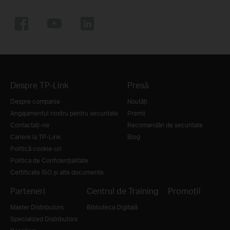
Despre TP-Link
Presă
Despre companie
Noutăţi
Angajamentul nostru pentru securitate
Premii
Contactați-ne
Recomandări de securitate
Cariere la TP-Link
Blog
Politică cookie-uri
Politica de Confidențialitate
Certificate ISO și alte documente
Parteneri
Centrul de Training
Promoții
Master Distributors
Biblioteca Digitală
Specialized Distributors