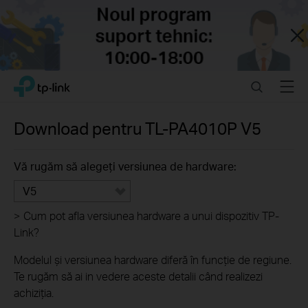
Close
Click
Search
Menu
TP-Link, Reliably Smart
to
skip
the
Download pentru
TL-PA4010P
V5
navigation
bar
Vă rugăm să alegeți versiunea de hardware:
V5
>
Cum pot afla versiunea hardware a unui dispozitiv TP-
Link?
Modelul și versiunea hardware diferă în funcție de regiune.
Te rugăm să ai in vedere aceste detalii când realizezi
achiziția.