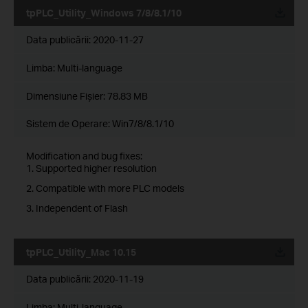
tpPLC_Utility_Windows 7/8/8.1/10
Data publicării:
2020-11-27
Limba:
Multi-language
Dimensiune Fişier:
78.83 MB
Sistem de Operare: Win7/8/8.1/10
Modification and bug fixes:
1. Supported higher resolution
2. Compatible with more PLC models
3. Independent of Flash
tpPLC_Utility_Mac 10.15
Data publicării:
2020-11-19
Limba:
Multi-language