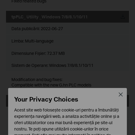
Fixed related bugs
tpPLC_ Utility _Windows 7/8/8.1/10/11
Data publicării:
2022-06-27
Limba:
Multi-language
Dimensiune Fişier:
72.37 MB
Sistem de Operare: Windows 7/8/8.1/10/11
Modification and bug fixes:
Compatible with the new G.hn PLC models
Close
Your Privacy Choices
tpPLC_Utility_Windows 7/8/8.1/10
Acest site web folosește cookie-uri pentru a îmbunătăți
Data publicării:
2020-11-27
experiența navigării web, a analiza activitățile online și a
oferi utilizatorilor cea mai bună experiență pe site-ul
Limba:
Multi-language
nostru. Te poți opune utilizării cookie-urilor în orice