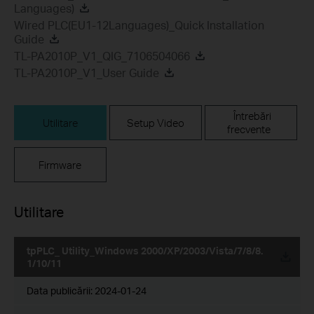
Languages)
Wired PLC(EU1-12Languages)_Quick Installation
Guide
TL-PA2010P_V1_QIG_7106504066
TL-PA2010P_V1_User Guide
Întrebări
Utilitare
Setup Video
frecvente
Firmware
Utilitare
tpPLC_ Utility_Windows 2000/XP/2003/Vista/7/8/8.
1/10/11
Data publicării:
2024-01-24