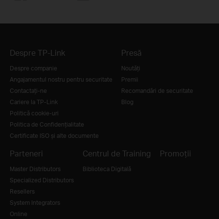
Despre TP-Link
Presă
Despre companie
Noutăţi
Angajamentul nostru pentru securitate
Premii
Contactați-ne
Recomandări de securitate
Cariere la TP-Link
Blog
Politică cookie-uri
Politica de Confidențialitate
Certificate ISO și alte documente
Parteneri
Centrul de Training
Promoții
Master Distributors
Biblioteca Digitală
Specialized Distributors
Resellers
System Integrators
Online