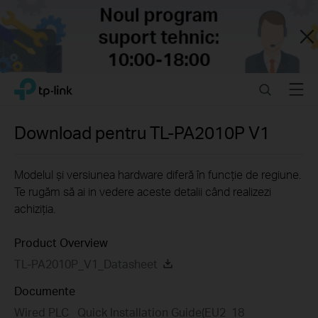
Close
Click
Search
Menu
TP-Link, Reliably Smart
to
skip
the
Download pentru
TL-PA2010P
V1
navigation
bar
Modelul și versiunea hardware diferă în funcție de regiune.
Te rugăm să ai in vedere aceste detalii când realizezi
achiziția.
Product Overview
TL-PA2010P_V1_Datasheet
Documente
Wired PLC_ Quick Installation Guide(EU2_18