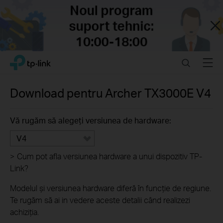
Close
Click
Search
Menu
TP-Link, Reliably Smart
to
skip
the
Download pentru
Archer TX3000E
V4
navigation
bar
Vă rugăm să alegeți versiunea de hardware:
V4
>
Cum pot afla versiunea hardware a unui dispozitiv TP-
Link?
Modelul și versiunea hardware diferă în funcție de regiune.
Te rugăm să ai in vedere aceste detalii când realizezi
achiziția.