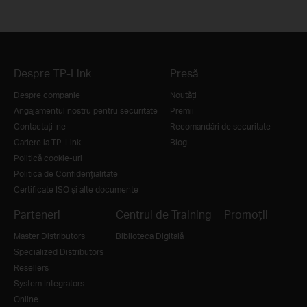
Despre TP-Link
Presă
Despre companie
Noutăţi
Angajamentul nostru pentru securitate
Premii
Contactați-ne
Recomandări de securitate
Cariere la TP-Link
Blog
Politică cookie-uri
Politica de Confidențialitate
Certificate ISO și alte documente
Parteneri
Centrul de Training
Promoții
Master Distributors
Biblioteca Digitală
Specialized Distributors
Resellers
System Integrators
Online