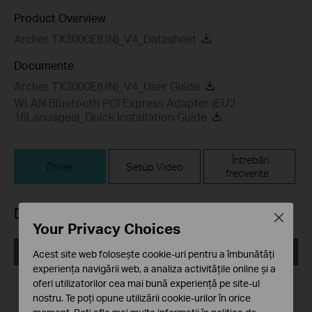
Product Overview
Archer TX3000E(UN)_V4_Datasheet
Documente
Archer TX3000E(UN)_V4_User Guide
WLAN Bluetooth PCI Express Adapter (EU2-
16Lanuages)_Quick Installation Guide
Întrebări
Driver
Setup Video
frecvente
Driver
Close
Your Privacy Choices
Archer TX3000E_V4_00.034_240620_Win10_Win11
Acest site web folosește cookie-uri pentru a îmbunătăți
experiența navigării web, a analiza activitățile online și a
Data publicării:
2024-11-04
oferi utilizatorilor cea mai bună experiență pe site-ul
nostru. Te poți opune utilizării cookie-urilor în orice
Limba:
Multi-language