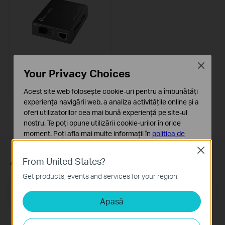
Close
Your Privacy Choices
MC112CS
10/100Mbps WDM Media
Converter
Acest site web folosește cookie-uri pentru a îmbunătăți
experiența navigării web, a analiza activitățile online și a
oferi utilizatorilor cea mai bună experiență pe site-ul
nostru. Te poți opune utilizării cookie-urilor în orice
moment. Poți afla mai multe informații în
politica de
confidențialitate
.
Close
Abonează-te
From United States?
Cookie-uri de bază
Aceste cookie-uri sunt necesare pentru funcționarea
Get products, events and services for your region.
site-ului web și nu pot fi dezactivate în sistemele tale
Email Address
Înscrie-te
Apasă
Cookie-uri de analiză și marketing
Cookie-urile de analiză ne permit să analizăm activitățile
tale de pe site-ul nostru web a îmbunătăți și ajusta