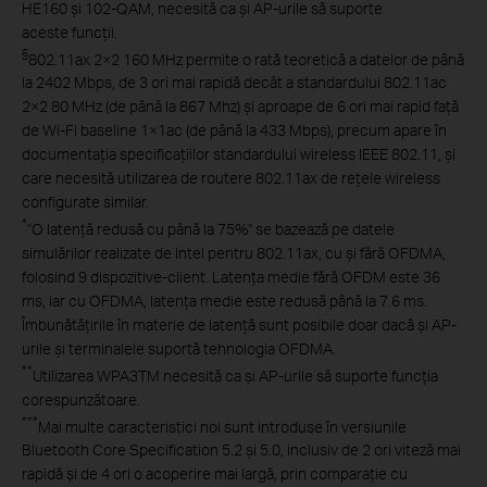
HE160 și 102-QAM, necesită ca și AP-urile să suporte
aceste funcții.
§
802.11ax 2×2 160 MHz permite o rată teoretică a datelor de până
la 2402 Mbps, de 3 ori mai rapidă decât a standardului 802.11ac
2×2 80 MHz (de până la 867 Mhz) și aproape de 6 ori mai rapid față
de Wi-Fi baseline 1×1ac (de până la 433 Mbps), precum apare în
documentația specificațiilor standardului wireless IEEE 802.11, și
care necesită utilizarea de routere 802.11ax de rețele wireless
configurate similar.
*
"O latență redusă cu până la 75%" se bazează pe datele
simulărilor realizate de Intel pentru 802.11ax, cu și fără OFDMA,
folosind 9 dispozitive-client. Latența medie fără OFDM este 36
ms, iar cu OFDMA, latența medie este redusă până la 7.6 ms.
Îmbunătățirile în materie de latență sunt posibile doar dacă și AP-
urile și terminalele suportă tehnologia OFDMA.
**
Utilizarea WPA3TM necesită ca și AP-urile să suporte funcția
corespunzătoare.
***
Mai multe caracteristici noi sunt introduse în versiunile
Bluetooth Core Specification 5.2 și 5.0, inclusiv de 2 ori viteză mai
rapidă și de 4 ori o acoperire mai largă, prin comparație cu