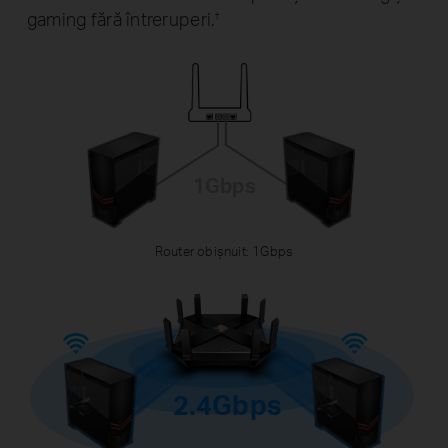
gaming fără întreruperi.
†
1Gbps
Router obișnuit: 1Gbps
2.4Gbps