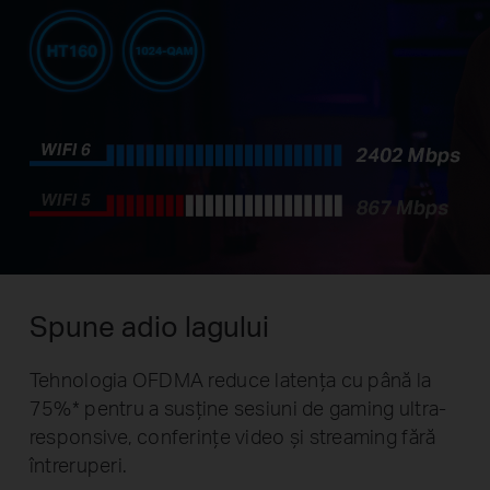
Spune adio lagului
Tehnologia OFDMA reduce latența cu până la
75%
*
pentru a susține sesiuni de gaming ultra-
responsive, conferințe video și streaming fără
întreruperi.