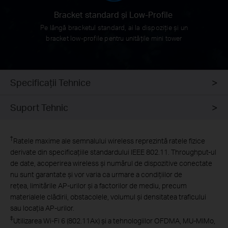
Bracket standard și
Low-Profile
Pe lângă bracketul standard, ai la dispoziție și un
bracket low-profile pentru unitățile mini tower
Specificaţii Tehnice
Suport Tehnic
†
Ratele maxime ale semnalului wireless reprezintă ratele fizice
derivate din specificațiile standardului IEEE 802.11. Throughput-ul
de date, acoperirea wireless și numărul de dispozitive conectate
nu sunt garantate și vor varia ca urmare a condițiilor de
rețea, limitările AP-urilor și a factorilor de mediu, precum
materialele clădirii, obstacolele, volumul și densitatea traficului
sau locația AP-urilor.
‡
Utilizarea Wi-Fi 6 (802.11Ax) și a tehnologiilor OFDMA, MU-MIMo,