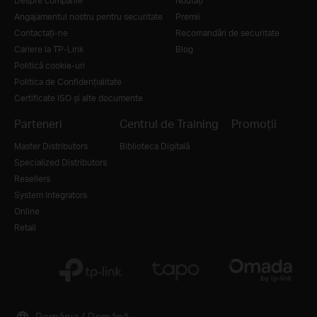
Despre companie
Noutăţi
Angajamentul nostru pentru securitate
Premii
Contactați-ne
Recomandări de securitate
Cariere la TP-Link
Blog
Politică cookie-uri
Politica de Confidențialitate
Certificate ISO și alte documente
Parteneri
Centrul de Training
Promoții
Master Distributors
Biblioteca Digitală
Specialized Distributors
Resellers
System Integrators
Online
Retail
România / Română