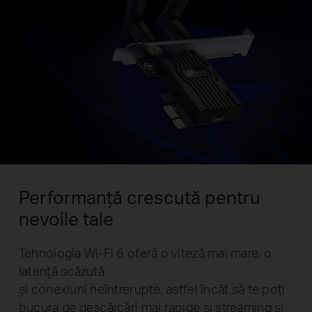
Performanță crescută pentru
nevoile tale
Tehnologia Wi-Fi 6 oferă o viteză mai mare, o
latență scăzută
și conexiuni neîntrerupte, astfel încât să te poți
bucura de descărcări mai rapide și streaming și