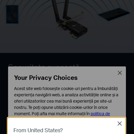
Securitate avansată
Close
Your Privacy Choices
Cu îmbunătățirile aduse de standardul de
Acest site web folosește cookie-uri pentru a îmbunătăți
securitate WPA3, ai parte o criptare mai sigură și
experiența navigării web, a analiza activitățile online și a
individualizată a parolelor personale,
oferi utilizatorilor cea mai bună experiență pe site-ul
protejându-ți rețeaua de eventualele pericole
nostru. Te poți opune utilizării cookie-urilor în orice
cibernetice. Alături de WPA3, rețeaua ta va fi în
moment. Poți afla mai multe informații în
politica de
siguranță atunci când ești online.
confidențialitate
.
**
Close
From United States?
Cookie-uri de bază