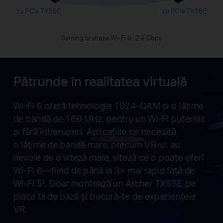
cu PCIe TX55E
cu PCIe TX55E
Gaming la viteze Wi-Fi 6: 2.4 Gbps
Pătrunde în realitatea virtuală
Wi-Fi 6 oferă tehnologia 1024-QAM și o lățime
de bandă de 160 MHz, pentru un Wi-Fi puternic
și fără întreruperi. Aplicațiile ce necesită
o lățime de bandă mare, precum VR-ul, au
nevoie de o viteză mare, viteză ce o poate oferi
Wi-Fi 6—fiind de până la 3× mai rapid față de
Wi-Fi 5
. Doar montează un Archer TX55E pe
§
placa ta de bază și bucură-te de experiențele
VR.