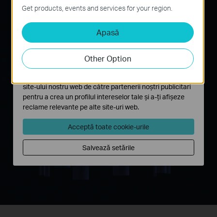
Aceste cookie-uri sunt necesare pentru funcționarea
Get products, events and services for your region.
site-ului web și nu pot fi dezactivate în sistemele tale
Apasă
Cookie-uri de analiză și marketing
Cookie-urile de analiză ne permit să analizăm activitățile
tale de pe site-ul nostru web a îmbunătăți și ajusta
Other Option
funcționalitatea site-ului.
Cookie-urile de marketing pot fi setate prin intermediul
site-ului nostru web de către partenerii noștri publicitari
pentru a crea un profilul intereselor tale și a-ți afișeze
reclame relevante pe alte site-uri web.
Acceptă toate cookie-urile
Salvează setările