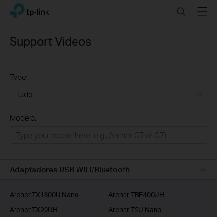
Click
Search
Menu
TP-Link, Reliably Smart
to
skip
the
Support Videos
navigation
bar
Type:
Tudo
Modelo:
Para Casa
Smart Home
Empresas
Adaptadores USB WiFi/Bluetooth
ISP
Archer TX1800U Nano
Archer TBE400UH
Archer TX20UH
Archer T2U Nano