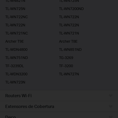
TL-WN821N
TL-WN725N
TL-WN725N
TL-WN7200ND
TL-WN722NC
TL-WN722N
TL-WN722N
TL-WN722N
TL-WN721NC
TL-WN721N
Archer T9E
Archer T8E
TL-WDN4800
TL-WN851ND
TL-WN751ND
TG-3269
TF-3239DL
TF-3200
TL-WDN3200
TL-WN727N
TL-WN723N
Routers Wi-Fi
Extensores de Cobertura
Deco