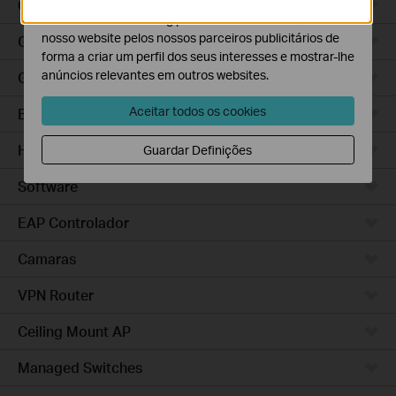
Gateways WiFi
O cookies de marketing podem ser definidos através do
nosso website pelos nossos parceiros publicitários de
Gateways WiFi 4G
forma a criar um perfil dos seus interesses e mostrar-lhe
anúncios relevantes em outros websites.
Gateways Integrados
Aceitar todos os cookies
Baseados em Cloud
Hardware
Guardar Definições
Software
EAP Controlador
Camaras
VPN Router
Ceiling Mount AP
Managed Switches