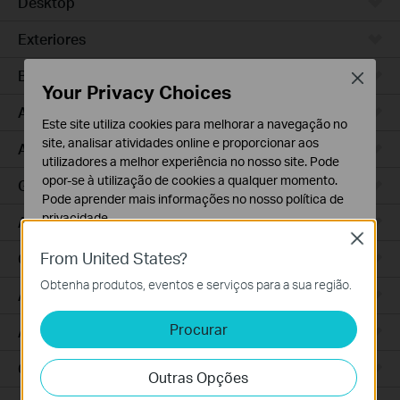
Desktop
Exteriores
Bridge Wireless
Close
Your Privacy Choices
Access Pro
Este site utiliza cookies para melhorar a navegação no
site, analisar atividades online e proporcionar aos
Access Plus
utilizadores a melhor experiência no nosso site. Pode
opor-se à utilização de cookies a qualquer momento.
GPON
Pode aprender mais informações no nosso
política de
privacidade
.
Access
Close
Cookies Básicos
From United States?
Campus
Os cookies são necessários para o funcionamento do
Obtenha produtos, eventos e serviços para a sua região.
website e não podem ser desativados nos seus
Access Max
sistemas.
Procurar
Aggregation
Cookies de Análise e Marketing
Os cookies de analise permite-nos analisar as suas
Gateways com Fios
Outras Opções
atividades no nosso website para melhorar e ajustar a
funcionalidade do nosso website.