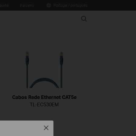
porte
Parceiro
Portugal / português
Search
Cabos Rede Ethernet CAT5e
TL-EC530EM
Close