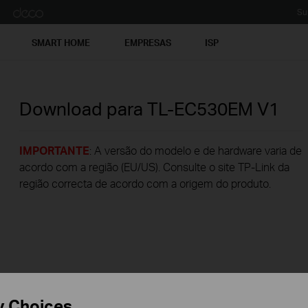
Su
SMART HOME
EMPRESAS
ISP
Download para
TL-EC530EM
V1
IMPORTANTE
: A versão do modelo e de hardware varia de
acordo com a região (EU/US). Consulte o site TP-Link da
região correcta de acordo com a origem do produto.
y Choices