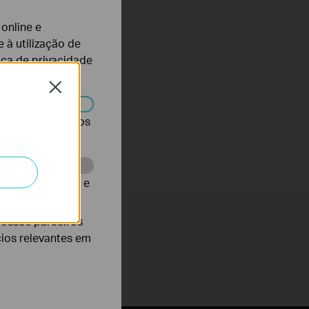
 online e
 à utilização de
tica de privacidade
Close
r desativados nos
te para melhorar e
nossos parceiros
cios relevantes em