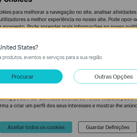
cookies para melhorar a navegação no site, analisar atividades
tilizadores a melhor experiência no nosso site. Pode opor-se
er momento. Pode aprender mais informações no nosso
polí
nited States?
cessários para o funcionamento do website e não podem se
produtos, eventos e serviços para a sua região.
e e Marketing
Procurar
Outras Opções
lise permite-nos analisar as suas atividades no nosso websi
lidade do nosso website.
Siga-nos
eting podem ser definidos através do nosso website pelos 
orma a criar um perfil dos seus interesses e mostrar-lhe anún
Inscreva-se
Aceitar todos os cookies
Guardar Definições