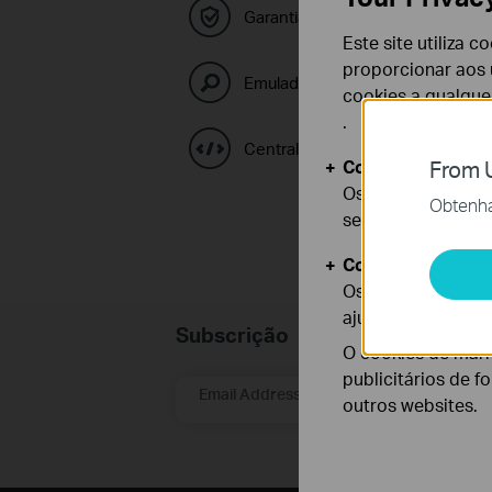
Garantia e Política RMA
Este site utiliza 
proporcionar aos u
Emuladores TP-Link
cookies a qualqu
.
Central de Códigos GPL
Cookies Básicos
From U
Os cookies são ne
Obtenha 
seus sistemas.
Cookies de Anális
Os cookies de ana
ajustar a funciona
Subscrição
O cookies de mark
publicitários de f
Email Address
outros websites.