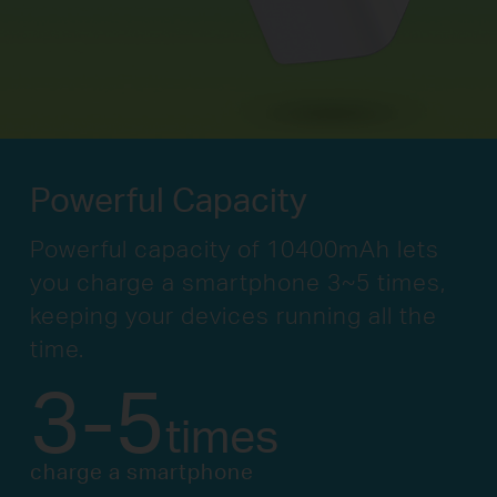
Powerful Capacity
Powerful capacity of 10400mAh lets
you
charge a smartphone 3~5 times,
keeping your
devices running all the
time.
3-5
times
charge a smartphone