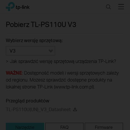
Click
Search
Menu
TP-Link, Reliably Smart
to
skip
the
Pobierz
TL-PS110U
V3
navigation
bar
Wybierz wersję sprzętową:
V3
>
Jak sprawdzić wersję sprzętową urządzenia TP-Link?
WAŻNE
: Dostępność modeli i wersji sprzętowych zależy
od regionu. Możesz sprawdzić dostępne produkty na
lokalnej stronie TP-Link (www.tp-link.com.pl).
Przegląd produktów
TL-PS110U(UN)_V3_Datasheet
Narzędzie
FAQ
Firmware