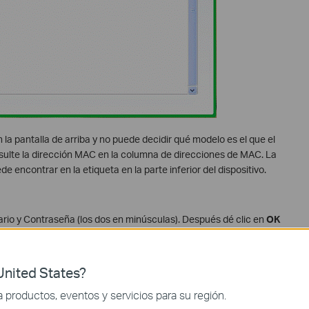
la pantalla de arriba y no puede decidir qué modelo es el que el
sulte la dirección MAC en la columna de direcciones de MAC. La
e encontrar en la etiqueta en la parte inferior del dispositivo.
rio y Contraseña (los dos en minúsculas). Después dé clic en
OK
nited States?
productos, eventos y servicios para su región.