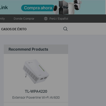
Close
ity
Donde Comprar
Perú / Español
Search
CASOS DE ÉXITO
Recommend Products
TL-WPA4220
Extensor Powerline Wi-Fi AV600