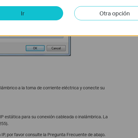
Ir
Otra opción
lámbrico a la toma de corriente eléctrica y conecte su
P estática para su conexión cableada o inalámbrica. La
255).
 IP, por favor consulte la Pregunta Frecuente de abajo.