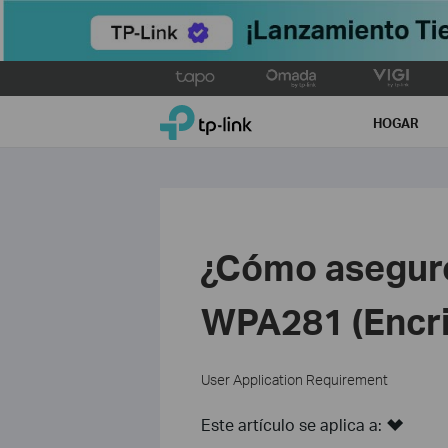
Click
to
TP-Link, Reliably Smart
skip
HOGAR
the
navigation
bar
¿Cómo asegur
WPA281 (Encri
User Application Requirement
Este artículo se aplica a: