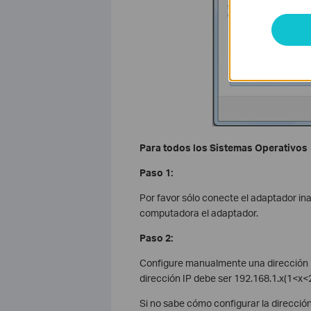
Para todos los Sistemas Operativos
Paso 1:
Por favor sólo conecte el adaptador ina
computadora el adaptador.
Paso 2:
Configure manualmente una dirección I
dirección IP debe ser 192.168.1.x(1<x<
Si no sabe cómo configurar la dirección