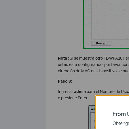
Nota
: Si se muestra otro TL-WPA281 en 
usted está configurando, por favor con
dirección de MAC del dispositivo se pued
Paso 3:
Ingresar
admin
para el Nombre de Usua
o presione Enter.
From U
Obtenga 