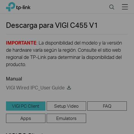
Close
Click
Search
Menu
TP-Link, Reliably Smart
to
skip
the
Descarga para
VIGI C455
V1
navigation
bar
IMPORTANTE
: La disponibilidad del modelo y la versión
de hardware varía según la región. Consulte el sitio web
regional de TP-Link para determinar la disponibilidad del
producto.
Manual
VIGI Wired IPC_User Guide
VIGI PC Client
Setup Video
FAQ
Apps
Emulators