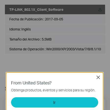
TP-LINK_802.1X_Client_Software
Fecha de Publicación :
2017-09-05
Idioma:
Inglés
Tamaño del Archivo :
5.5MB
Sistema de Operación : Win2000/XP/2003/Vista/7/8/8.1/10
Close
From United States?
Suscripción
Obtenga productos, eventos y servicios para su región.
Ir
Dirección de correo
Regístrate