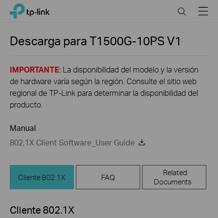
Close
Click
Search
Menu
TP-Link, Reliably Smart
to
skip
the
Descarga para
T1500G-10PS
V1
navigation
bar
IMPORTANTE
: La disponibilidad del modelo y la versión
de hardware varía según la región. Consulte el sitio web
regional de TP-Link para determinar la disponibilidad del
producto.
Manual
802.1X Client Software_User Guide
Related
Cliente 802.1X
FAQ
Documents
Cliente 802.1X