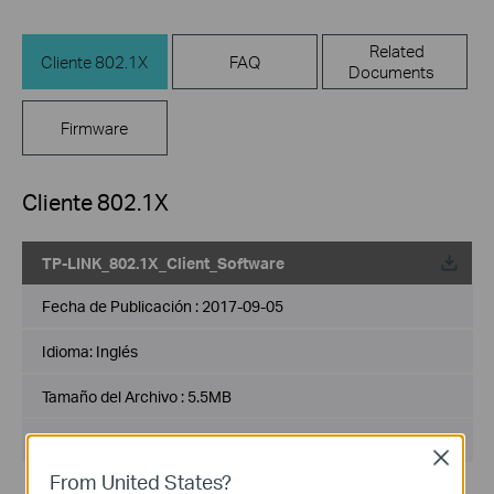
Related
Cliente 802.1X
FAQ
Documents
Firmware
Cliente 802.1X
TP-LINK_802.1X_Client_Software
Fecha de Publicación :
2017-09-05
Idioma:
Inglés
Tamaño del Archivo :
5.5MB
Sistema de Operación : Win2000/XP/2003/Vista/7/8/8.1/10
Close
From United States?