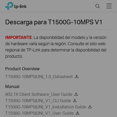
Close
Click
Search
Menu
TP-Link, Reliably Smart
to
skip
the
Descarga para
T1500G-10MPS
V1
navigation
bar
IMPORTANTE
: La disponibilidad del modelo y la versión
de hardware varía según la región. Consulte el sitio web
regional de TP-Link para determinar la disponibilidad del
producto.
Product Overview
T1500G-10MPS(UN)_1.0_Datasheet
Manual
802.1X Client Software_User Guide
T1500G-10MPS(UN)_V1_CLI Guide
T1500G-10MPS(UN)_V1_Installation Guide
T1500G-10MPS(UN)_V1_User Guide