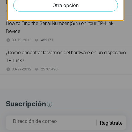
How to Find the Model Number of Your TP-Link Device
Otra opción
01-12-2018
7625174
views
How to Find the Serial Number (S/N) on Your TP-Link
Device
03-19-2013
489171
views
¿Cómo encontrar la versión del hardware en un dispositivo
TP-Link?
03-27-2012
25765498
views
Suscripción
Dirección de correo
Regístrate