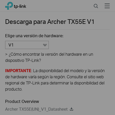
Close
Click
Search
Menu
TP-Link, Reliably Smart
to
skip
the
Descarga para
Archer TX55E
V1
navigation
bar
Elige una versión de hardware:
V1
>
¿Cómo encontrar la versión del hardware en un
dispositivo TP-Link?
IMPORTANTE
: La disponibilidad del modelo y la versión
de hardware varía según la región. Consulte el sitio web
regional de TP-Link para determinar la disponibilidad del
producto.
Product Overview
Archer TX55E(UN)_V1_Datasheet