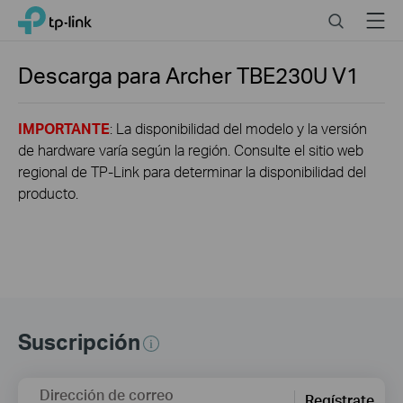
Close
Click
Search
Menu
TP-Link, Reliably Smart
to
skip
the
Descarga para
Archer TBE230U
V1
navigation
bar
IMPORTANTE
: La disponibilidad del modelo y la versión
de hardware varía según la región. Consulte el sitio web
regional de TP-Link para determinar la disponibilidad del
producto.
Suscripción
Dirección de correo
Regístrate