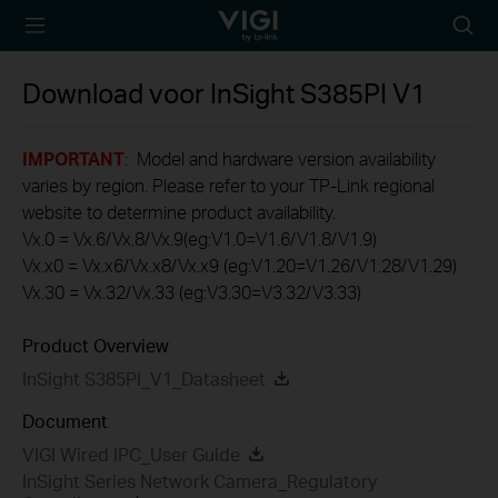
TP-Link, Reliably
Searc
Smart
icon
Download voor
InSight S385PI
V1
IMPORTANT
: Model and hardware version availability
varies by region. Please refer to your TP-Link regional
website to determine product availability.
Vx.0 = Vx.6/Vx.8/Vx.9(eg:V1.0=V1.6/V1.8/V1.9)
Vx.x0 = Vx.x6/Vx.x8/Vx.x9 (eg:V1.20=V1.26/V1.28/V1.29)
Vx.30 = Vx.32/Vx.33 (eg:V3.30=V3.32/V3.33)
Product Overview
InSight S385PI_V1_Datasheet
Document
VIGI Wired IPC_User Guide
InSight Series Network Camera_Regulatory