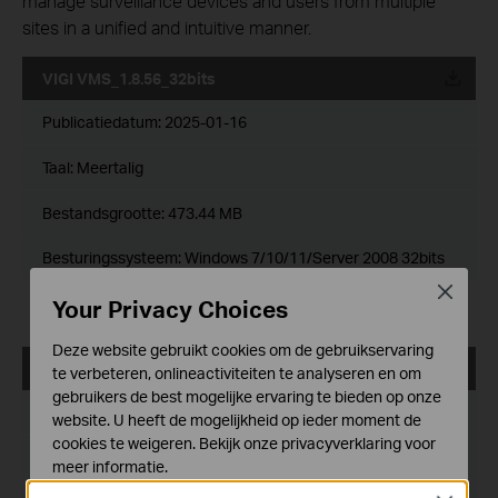
manage surveillance devices and users from multiple
sites in a unified and intuitive manner.
VIGI VMS_1.8.56_32bits
Publicatiedatum:
2025-01-16
Taal:
Meertalig
Bestandsgrootte:
473.44 MB
Besturingssysteem: Windows 7/10/11/Server 2008 32bits
Close
Release Note >
Your Privacy Choices
Deze website gebruikt cookies om de gebruikservaring
VIGI VMS_1.8.56_64bits
te verbeteren, onlineactiviteiten te analyseren en om
gebruikers de best mogelijke ervaring te bieden op onze
Publicatiedatum:
2025-01-16
website. U heeft de mogelijkheid op ieder moment de
cookies te weigeren. Bekijk onze
privacyverklaring
voor
Taal:
Meertalig
meer informatie.