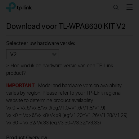
Click
Search
Menu
TP-Link, Reliably Smart
to
skip
the
Download voor
TL-WPA8630 KIT
V2
navigation
bar
Selecteer uw hardware versie:
V2
>
Hoe vind ik de hardware versie van een TP-Link
product?
IMPORTANT
: Model and hardware version availability
varies by region. Please refer to your TP-Link regional
website to determine product availability.
Vx.0 = Vx.6/Vx.8/Vx.9(eg:V1.0=V1.6/V1.8/V1.9)
Vx.x0 = Vx.x6/Vx.x8/Vx.x9 (eg:V1.20=V1.26/V1.28/V1.29)
Vx.30 = Vx.32/Vx.33 (eg:V3.30=V3.32/V3.33)
Product Overview