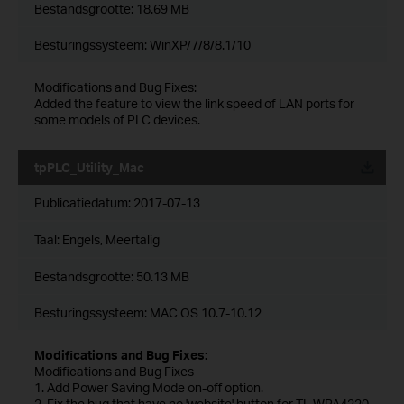
Bestandsgrootte:
18.69 MB
Besturingssysteem: WinXP/7/8/8.1/10
Modifications and Bug Fixes:
Added the feature to view the link speed of LAN ports for
some models of PLC devices.
tpPLC_Utility_Mac
Publicatiedatum:
2017-07-13
Taal:
Engels, Meertalig
Bestandsgrootte:
50.13 MB
Besturingssysteem: MAC OS 10.7-10.12
Modifications and Bug Fixes:
Modifications and Bug Fixes
1. Add Power Saving Mode on-off option.
2. Fix the bug that have no 'website' button for TL-WPA4220