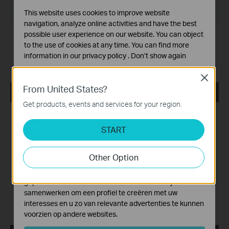
This website uses cookies to improve website
Besturingssysteem: Mac OS 12.5
navigation, analyze online activities and have the best
possible user experience on our website. You can object
Modification and bug fixes:
to the use of cookies at any time. You can find more
Newly support the G.hn products like
information in our
privacy policy
.
Don’t show again
PG2400P/PG2405P/PG1200;
Support the newest MACOS System(Monterey 12.5)
Standaard Cookies
Close
Deze cookies zijn noodzakelijk voor de werking van de
From United States?
tpPLC_ Utility _Windows 7/8/8.1/10/11
website en kunnen niet worden uitgeschakeld.
Get products, events and services for your region.
Publicatiedatum:
2022-06-27
Analyse en Marketing Cookies
Cookies voor analyse geven ons de mogelijkheid uw
START
Taal:
Meertalig
activiteiten op onze website te volgen en zo de
functionaliteit van de website aan te passen en te
Bestandsgrootte:
72.37 MB
Other Option
verbeteren.
Marketing cookies kunnen op onze website worden
Besturingssysteem: Windows 7/8/8.1/10/11
geplaatst door externe adverteerders waar wij mee
samenwerken om een profiel te creëren met uw
Modification and bug fixes:
interesses en u zo van relevante advertenties te kunnen
Compatible with the new G.hn PLC models
voorzien op andere websites.