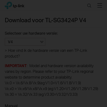
Click
Search
Menu
TP-Link, Reliably Smart
to
skip
the
Download voor
TL-SG3424P
V4
navigation
bar
Selecteer uw hardware versie:
V4
>
Hoe vind ik de hardware versie van een TP-Link
product?
IMPORTANT
: Model and hardware version availability
varies by region. Please refer to your TP-Link regional
website to determine product availability.
Vx.0 = Vx.6/Vx.8/Vx.9(eg:V1.0=V1.6/V1.8/V1.9)
Vx.x0 = Vx.x6/Vx.x8/Vx.x9 (eg:V1.20=V1.26/V1.28/V1.29)
Vx.30 = Vx.32/Vx.33 (eg:V3.30=V3.32/V3.33)
Manual