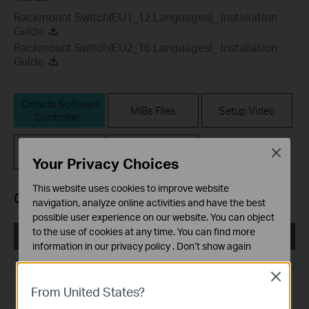
Rackmount Switch(EU1_12 Languages)_ Installation
Guide
Rackmount Switch(EU2_16 Languages)_ Installation
Guide
Omada Software
MIBs Files
Setup Video
Controller
FAQ
Firmware
Close
Your Privacy Choices
This website uses cookies to improve website
Omada Software Controller
navigation, analyze online activities and have the best
possible user experience on our website. You can object
to the use of cookies at any time. You can find more
Omada_SDN_Controller_v5.14.32.3_Windows
information in our
privacy policy
.
Don’t show again
Publicatiedatum:
2024-11-01
Standaard Cookies
Close
Deze cookies zijn noodzakelijk voor de werking van de
From United States?
Taal:
Meertalig
website en kunnen niet worden uitgeschakeld.