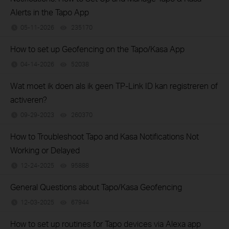
Alerts in the Tapo App
05-11-2026
235170
views
How to set up Geofencing on the Tapo/Kasa App
04-14-2026
52038
views
Wat moet ik doen als ik geen TP-Link ID kan registreren of
activeren?
09-29-2023
260370
views
How to Troubleshoot Tapo and Kasa Notifications Not
Working or Delayed
12-24-2025
95888
views
General Questions about Tapo/Kasa Geofencing
12-03-2025
67944
views
How to set up routines for Tapo devices via Alexa app