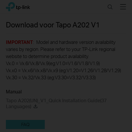
Click
Search
Menu
TP-Link, Reliably Smart
to
skip
the
Download voor
Tapo A202
V1
navigation
bar
IMPORTANT
: Model and hardware version availability
varies by region. Please refer to your TP-Link regional
website to determine product availability.
Vx.0 = Vx.6/Vx.8/Vx.9(eg:V1.0=V1.6/V1.8/V1.9)
Vx.x0 = Vx.x6/Vx.x8/Vx.x9 (eg:V1.20=V1.26/V1.28/V1.29)
Vx.30 = Vx.32/Vx.33 (eg:V3.30=V3.32/V3.33)
Manual
Tapo A202(UN)_V1_Quick Installation Guide(37
Languages)
FAQ