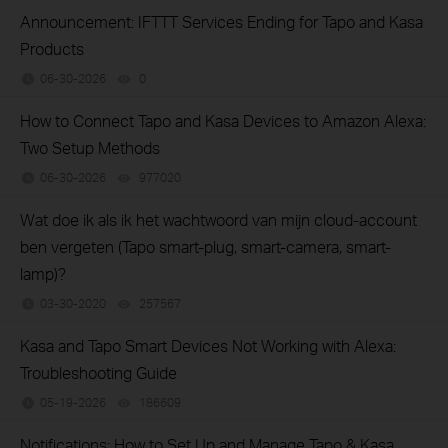
Announcement: IFTTT Services Ending for Tapo and Kasa
Products
06-30-2026
0
views
How to Connect Tapo and Kasa Devices to Amazon Alexa:
Two Setup Methods
06-30-2026
977020
views
Wat doe ik als ik het wachtwoord van mijn cloud-account
ben vergeten (Tapo smart-plug, smart-camera, smart-
lamp)?
03-30-2020
257567
views
Kasa and Tapo Smart Devices Not Working with Alexa:
Troubleshooting Guide
05-19-2026
186609
views
Notifications: How to Set Up and Manage Tapo & Kasa