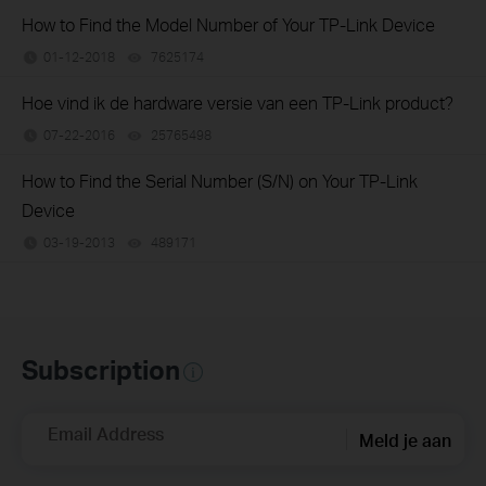
How to Find the Model Number of Your TP-Link Device
01-12-2018
7625174
views
Hoe vind ik de hardware versie van een TP-Link product?
07-22-2016
25765498
views
How to Find the Serial Number (S/N) on Your TP-Link
Device
03-19-2013
489171
views
Subscription
Email Address
Meld je aan