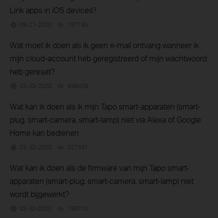
Link apps in iOS devices?
09-21-2020
187195
views
Wat moet ik doen als ik geen e-mail ontvang wanneer ik
mijn cloud-account heb geregistreerd of mijn wachtwoord
heb gereset?
03-30-2020
646428
views
Wat kan ik doen als ik mijn Tapo smart-apparaten (smart-
plug, smart-camera, smart-lamp) niet via Alexa of Google
Home kan bedienen
03-30-2020
227591
views
Wat kan ik doen als de firmware van mijn Tapo smart-
apparaten (smart-plug, smart-camera, smart-lamp) niet
wordt bijgewerkt?
03-30-2020
199710
views