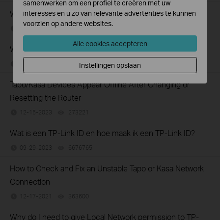
samenwerken om een profiel te creëren met uw
Waarom heeft TP-Link mijn e-mailadres nodig?
interesses en u zo van relevante advertenties te kunnen
voorzien op andere websites.
09-29-2023
281605
views
Alle cookies accepteren
Why do I receive a "We Noticed a New Login" email?
03-11-2025
128443
views
Instellingen opslaan
Tapo/Kasa Devices Appear Offline After Changing or
Resetting the Router
12-15-2023
273221
views
Wat is een TP-Link ID en hoe maak ik een TP-Link ID?
09-29-2023
6676765
views
How to Check and Fix an Unstable Tapo or Kasa Network
Connection
12-17-2021
363600
views
Why do I need to give Local Network permission to TP-