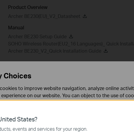
Product Overview
Archer BE230(EU)_V2_Datasheet
Manual
Archer BE230 Setup Guide
SOHO Wireless Router(EU2_16 Languages)_ Quick Install
Archer BE230_V2_Quick Installation Guide
y Choices
Setup Video
FAQ
Fir
cookies to improve website navigation, analyze online activi
GPL Code
Emulators
 experience on our website. You can object to the use of coo
 information in our
privacy policy
.
Don’t show again
Setup Video
es
nited States?
 noodzakelijk voor de werking van de website en kunnen niet
ucts, events and services for your region.