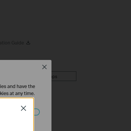
ation Guide
Close
mware
Apps
ties and have the
kies at any time.
Close
 worden