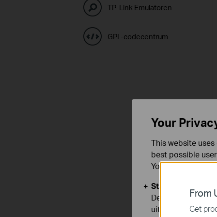
TP-Link Emulatoren
GPL-codecentrum
Your Privac
This website uses 
best possible user
You can find more
Standaard Cooki
From U
Deze cookies zijn
Get prod
uitgeschakeld.