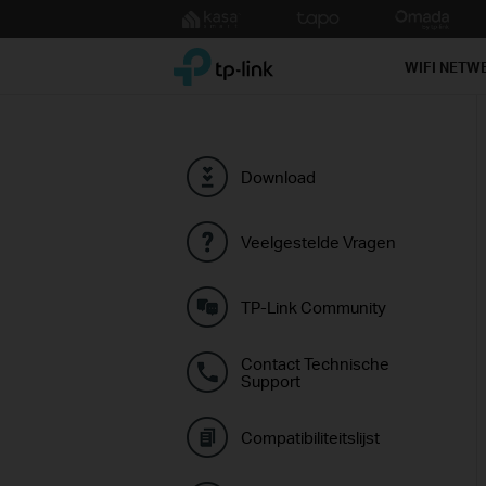
Click
to
TP-Link, Reliably Smart
skip
WIFI NETW
the
navigation
bar
Download
Veelgestelde Vragen
TP-Link Community
Contact Technische
Support
Compatibiliteitslijst