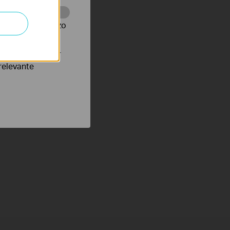
te te volgen en zo
verteerders waar
relevante