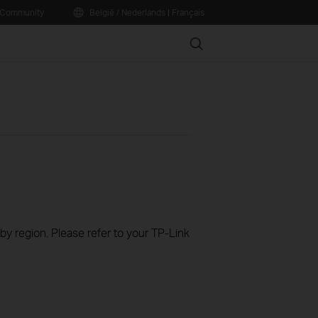
Community
België / Nederlands
|
Français
Search
 by region. Please refer to your TP-Link