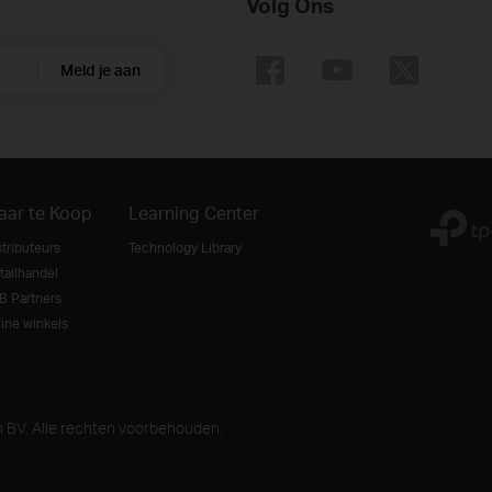
Volg Ons
Meld je aan
aar te Koop
Learning Center
stributeurs
Technology Library
tailhandel
B Partners
line winkels
m BV. Alle rechten voorbehouden.