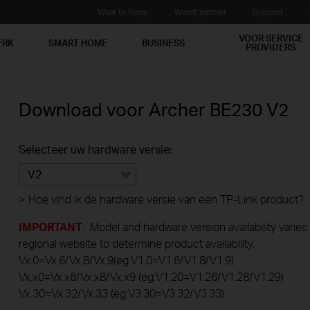
Waar te Koop
Wordt partner
Support
VOOR SERVICE
ERK
SMART HOME
BUSINESS
PROVIDERS
Download voor
Archer BE230
V2
Selecteer uw hardware versie:
V2
>
Hoe vind ik de hardware versie van een TP-Link product?
IMPORTANT
: Model and hardware version availability varies
regional website to determine product availability.
Vx.0=Vx.6/Vx.8/Vx.9(eg:V1.0=V1.6/V1.8/V1.9)
Vx.x0=Vx.x6/Vx.x8/Vx.x9 (eg:V1.20=V1.26/V1.28/V1.29)
Vx.30=Vx.32/Vx.33 (eg:V3.30=V3.32/V3.33)