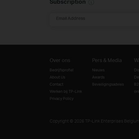
Subscription
Email Address
Over ons
Pers & Media
W
Bedrijfsprofiel
Nieuws
Di
About Us
Awards
De
Contact
Beveiligingsadvies
B2
Werken bij TP-Link
on
Privacy Policy
Copyright © 2026 TP-Link Enterprises Belgiu