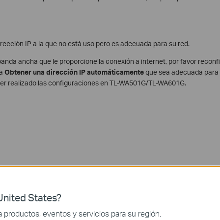
rección IP a la que no está uso pero es adecuada para su red.
banda ancha que le proporcione la conexión a internet, por favor reconf
ra
Obtener una dirección IP automáticamente
que sea adecuada para 
ber realizado las configuraciones en TL-WA501G/TL-WA601G.
nited States?
productos, eventos y servicios para su región.