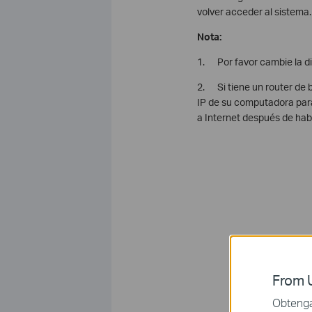
volver acceder al sistema.
Nota:
1. Por favor cambie la di
2. Si tiene un router de 
IP de su computadora pa
a Internet después de ha
From U
Obtenga 