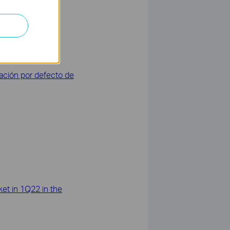
 inalámbrico?
ación por defecto de
et in 1Q22 in the