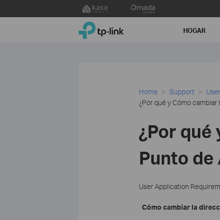
Click
to
TP-Link, Reliably Smart
skip
HOGAR
the
navigation
bar
Home
Support
User
¿Por qué y Cómo cambiar l
¿Por qué 
Punto de 
User Application Require
Cómo cambiar la direcc