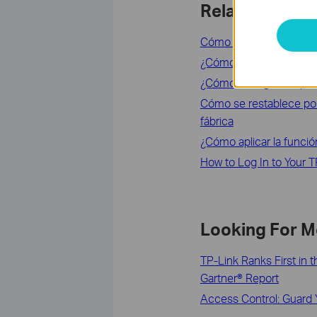
Related FAQs
Cómo configurar el con
¿Cómo configuro el Pun
¿Cómo configuro el pun
Cómo se restablece por
fábrica
¿Cómo aplicar la func
How to Log In to Your T
Looking For M
TP-Link Ranks First in
Gartner® Report
Access Control: Guard 