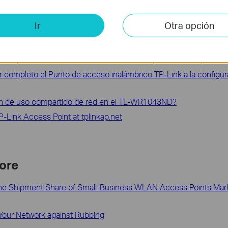
Ir
Otra opción
trol de acceso en el Router TP-Link DSL
to de Acceso inalámbrico al modo de cliente - punto de acceso
to a punto de acceso inalámbrico al modo puente multi-punto?
 completo el Punto de acceso inalámbrico TP-Link a la configur
ión de uso compartido de red en el TL-WR1043ND?
P-Link Access Point at tplinkap.net
ore
 the Shipment Share of Small-Business WLAN Access Points Mark
Your Network against Rubbing