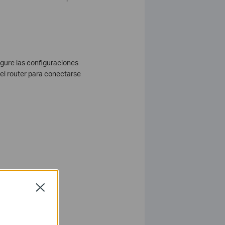
igure las configuraciones
el router para conectarse
Close