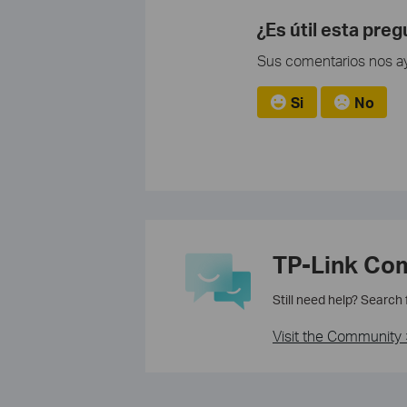
¿Es útil esta pre
Sus comentarios nos ayu
Si
No
TP-Link Co
Still need help? Search
Visit the Community 