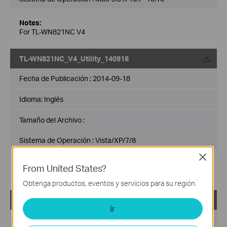
Notes:
For TL-WN821NC V4
TL-WN821NC_V4_Utility_140918
Fecha de Publicación :
2014-09-18
Idioma:
Inglés
Tamaño del Archivo :
Sistema de Operación : Vista/XP/7/8
Close
Notes:
From United States?
For TL-WN821NC V4
Obtenga productos, eventos y servicios para su región.
TL-WN821NC_V4_Utility
Ir
Fecha de Publicación :
2013-07-02