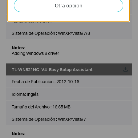
Otra opción
Idioma:
Inglés
Tamaño del Archivo :
Sistema de Operación : WinXP/Vista/7/8
Notes:
Adding Windows 8 driver
TL-WN821NC_V4_Easy Setup Assistant
Fecha de Publicación :
2012-10-16
Idioma:
Inglés
Tamaño del Archivo :
16.65 MB
Sistema de Operación : WinXP/Vista/7
Notes: