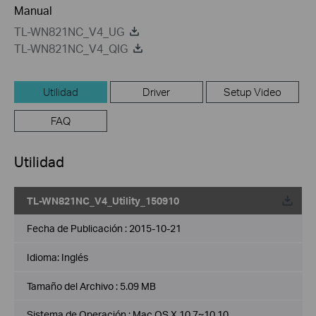
Manual
TL-WN821NC_V4_UG
TL-WN821NC_V4_QIG
Utilidad
Driver
Setup Video
FAQ
Utilidad
TL-WN821NC_V4_Utility_150910
Fecha de Publicación :
2015-10-21
Idioma:
Inglés
Tamaño del Archivo :
5.09 MB
Sistema de Operación : Mac OS X 10.7~10.10