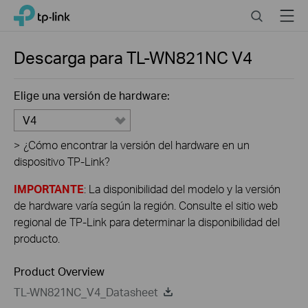
Click
Search
Menu
TP-Link, Reliably Smart
to
skip
the
Descarga para
TL-WN821NC
V4
navigation
bar
Elige una versión de hardware:
V4
>
¿Cómo encontrar la versión del hardware en un
dispositivo TP-Link?
IMPORTANTE
: La disponibilidad del modelo y la versión
de hardware varía según la región. Consulte el sitio web
regional de TP-Link para determinar la disponibilidad del
producto.
Product Overview
TL-WN821NC_V4_Datasheet