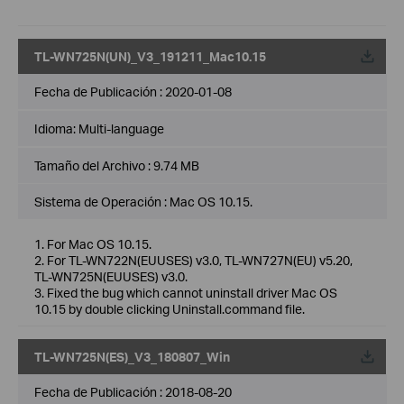
TL-WN725N(UN)_V3_191211_Mac10.15
Fecha de Publicación :
2020-01-08
Idioma:
Multi-language
Tamaño del Archivo :
9.74 MB
Sistema de Operación : Mac OS 10.15.
1. For Mac OS 10.15.
2. For TL-WN722N(EUUSES) v3.0, TL-WN727N(EU) v5.20,
TL-WN725N(EUUSES) v3.0.
3. Fixed the bug which cannot uninstall driver Mac OS
10.15 by double clicking Uninstall.command file.
TL-WN725N(ES)_V3_180807_Win
Fecha de Publicación :
2018-08-20