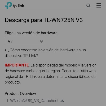
Click
Search
Menu
TP-Link, Reliably Smart
to
skip
the
Descarga para
TL-WN725N
V3
navigation
bar
Elige una versión de hardware:
V3
>
¿Cómo encontrar la versión del hardware en un
dispositivo TP-Link?
IMPORTANTE
: La disponibilidad del modelo y la versión
de hardware varía según la región. Consulte el sitio web
regional de TP-Link para determinar la disponibilidad del
producto.
Product Overview
TL-WN725N(US)_V3_Datasheet