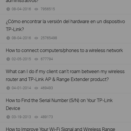
administrativos?
08-04-2016
7956515
views
¿Cómo encontrar la versión del hardware en un dispositivo
TP-Link?
08-04-2016
25765498
views
How to connect computers/phones to a wireless network
02-05-2015
677794
views
What can I do if my client can’t roam between my wireless
router and TP-Link AP & Range Extender product?
04-01-2014
469493
views
How to Find the Serial Number (S/N) on Your TP-Link
Device
03-19-2013
489173
views
How to Improve Your Wi-Fi Signal and Wireless Range