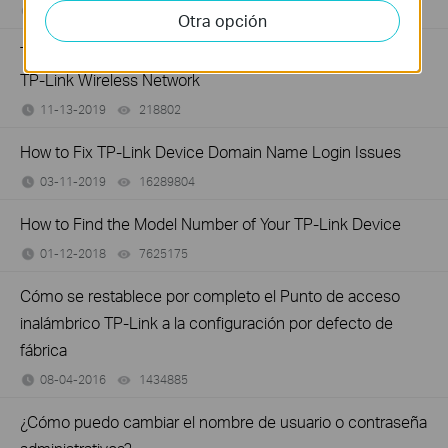
08-04-2016
842583
views
Otra opción
Troubleshooting a Single Device Not Connecting to Your
TP-Link Wireless Network
11-13-2019
218802
views
How to Fix TP-Link Device Domain Name Login Issues
03-11-2019
16289804
views
How to Find the Model Number of Your TP-Link Device
01-12-2018
7625175
views
Cómo se restablece por completo el Punto de acceso
inalámbrico TP-Link a la configuración por defecto de
fábrica
08-04-2016
1434885
views
¿Cómo puedo cambiar el nombre de usuario o contraseña