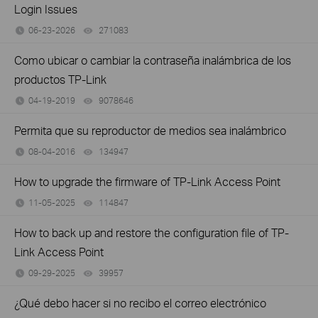
Login Issues
06-23-2026
271083
views
Como ubicar o cambiar la contraseña inalámbrica de los
productos TP-Link
04-19-2019
9078646
views
Permita que su reproductor de medios sea inalámbrico
08-04-2016
134947
views
How to upgrade the firmware of TP-Link Access Point
11-05-2025
114847
views
How to back up and restore the configuration file of TP-
Link Access Point
09-29-2025
39957
views
¿Qué debo hacer si no recibo el correo electrónico