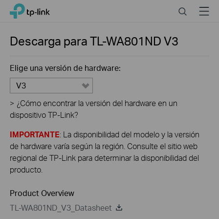
Click
Search
Menu
TP-Link, Reliably Smart
to
skip
the
Descarga para
TL-WA801ND
V3
navigation
bar
Elige una versión de hardware:
V3
>
¿Cómo encontrar la versión del hardware en un
dispositivo TP-Link?
IMPORTANTE
: La disponibilidad del modelo y la versión
de hardware varía según la región. Consulte el sitio web
regional de TP-Link para determinar la disponibilidad del
producto.
Product Overview
TL-WA801ND_V3_Datasheet