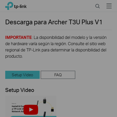
Click
Search
Menu
TP-Link, Reliably Smart
to
skip
the
Descarga para
Archer T3U Plus
V1
navigation
bar
IMPORTANTE
: La disponibilidad del modelo y la versión
de hardware varía según la región. Consulte el sitio web
regional de TP-Link para determinar la disponibilidad del
producto.
Setup Video
FAQ
Setup Video